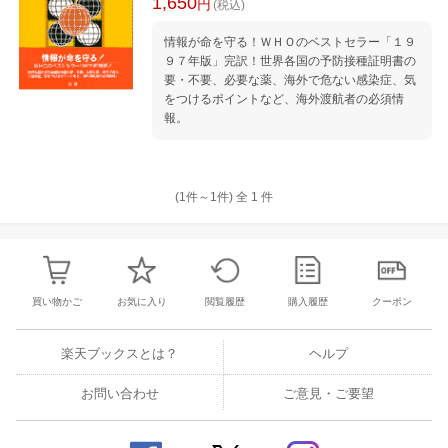
1,650
円
(税込)
情報が命を守る！ＷＨＯのベストセラー「１９
９７年版」完訳！世界各国の予防接種証明書の
要・不要、必要な薬、海外で危ない感染症、気
をつけるポイントなど、海外渡航者の必須情
報。
(1件～
1
件)
全
1
件
買い物かご
お気に入り
閲覧履歴
購入履歴
クーポン
楽天ブックスとは？
ヘルプ
お問い合わせ
ご意見・ご要望