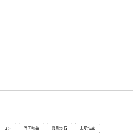
ーゼン
岡田暁生
夏目漱石
山形浩生