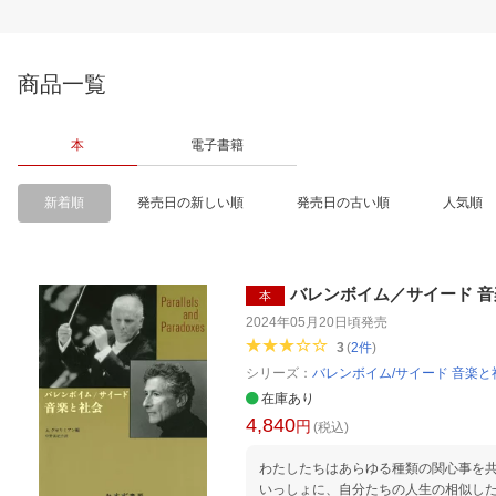
商品一覧
本
電子書籍
新着順
発売日の新しい順
発売日の古い順
人気順
バレンボイム／サイード 
本
2024年05月20日頃
発売
3
(
2
件
)
シリーズ：
バレンボイム/サイード 音楽と
在庫あり
4,840
円
(税込)
わたしたちはあらゆる種類の関心事を
いっしょに、自分たちの人生の相似し