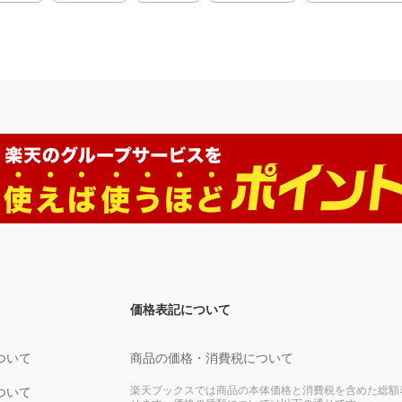
イト／イデオロギーとしてのバイ
ワーグナーへの裏切り／ワーグナ
るワーグナーの利用／『マイスタ
ーグナーの音楽はその政治利用と
ィシティは過去との関連で現在を
社会の隔絶／モダニズムと近づき
ーヴェン／音楽家の倫理とプロフ
場管弦楽団／冷戦後の世界には
音楽のメタ・ラショナルな性格／
ソナタ形式の完成と一つの時代の終わり あとがき 訳者あとがき
価格表記について
ついて
商品の価格・消費税について
楽天ブックスでは商品の本体価格と消費税を含めた総額
ついて