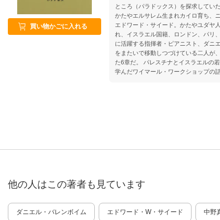
ところ（パラドックス）を探求していた
かたやエルサレム生まれカイロ育ち、
エドワード・サイード。かたやユダヤ
買い物かごに入れる
れ、イスラエル国籍、ロンドン、パリ
に活躍する指揮者・ピアニスト、ダニ
をまたいで移動しつづけている二人が
た6章だ。 パレスチナとイスラエルの若き音楽家をともに招き、ともに
学んだワイマール・ワークショップの
アイデンティティの問題、オスロ合意
ヴェン、ワーグナーなど、白熱のセッション
分にとっての本拠地《ホーム》とは／
と東が出会う／解釈者は「他者」の自
の衝突はグローバリズムと分断への対
い／リハーサルの目的 2 パフォーマンスの一回性／サウンドの一過性／
楽譜やテクストは作品そのものではな
に演奏するのか／音楽は社会の発展を
挑戦という役割／調性の心理学／過去
品を取り上げること／ディテールへの
内容には一定の時間が必要／中東和平プロセス
他の人はこの
著者
も見ています
オーケストラはどのように社会とかか
揮者の権力性、創造行為の権力性／他
倣はどこまで有益か 4 ワーグナーがその後の音楽に与えた決定的な影響
／アコースティクスについての深い理
ダニエル・バレンボイム
エドワード・W・サイード
中野