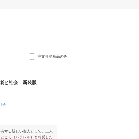
注文可能商品のみ
音楽と社会 新装版
社会
共有する親しい友人として、二人
たところ（パラレル）と相反した