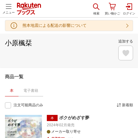
メニュー
熊本地震による配送の影響について
小原楓栞
追加する
商品一覧
本
電子書籍
注文可能商品のみ
新着順
ボクがめざす夢
本
2024年02月
発売
メーカー取り寄せ