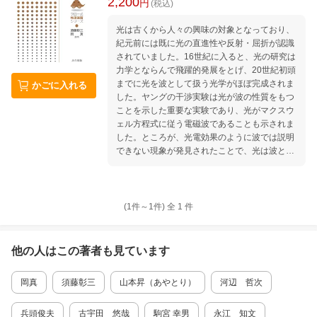
2,200
円
(税込)
光は古くから人々の興味の対象となっており、
紀元前には既に光の直進性や反射・屈折が認識
されていました。16世紀に入ると、光の研究は
力学とならんで飛躍的発展をとげ、20世紀初頭
までに光を波として扱う光学がほぼ完成されま
かごに入れる
した。ヤングの干渉実験は光が波の性質をもつ
ことを示した重要な実験であり、光がマクスウ
ェル方程式に従う電磁波であることも示されま
した。ところが、光電効果のように波では説明
できない現象が発見されたことで、光は波と粒
子の両方の性質を併せ持つことが明らかとな
り、量子光学が生まれました。レーザーは量子
光学の最大の成果ともいえるものであり、私た
ちの日常生活において不可欠なものとなってい
(1件～
1
件)
全
1
件
ます。 本書では、光の波としての性質を幅広
くカバーできるように、各章の内容のまとめと
30の例題、発展問題を配置しています。マクス
他の人はこの
著者
も見ています
ウェル方程式に基づく伝播、干渉、回折といっ
た基礎的事項に始まり、レンズ、光線光学など
岡真
須藤彰三
山本昇（あやとり）
河辺 哲次
の実際の光学系の設計に役立つ事項を取り上げ
ています。特に、レーザー光が伝播する状態で
あるガウシアンビームについて詳しく紹介をし
兵頭俊夫
古宇田 悠哉
駒宮 幸男
永江 知文