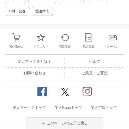
ています。また、複雑な光学素子の組合せの計
算を可能とする、行列を用いた計算方法も紹介
川村 嘉春
渡邊靖志
しています。これらは、解析的な計算結果を得
ることは難しい手法ですが、計算機により数値
的な結果を得るための基礎となるものです。さ
らに、光パルスの時間的特性の取り扱いも示し
ました。 1 光波の伝播 例題1【平面波の3次
元的伝播】 例題2【ガウシアンビーム】 例
買い物かご
お気に入り
閲覧履歴
購入履歴
クーポン
題3【電磁波としての光波】 2 偏光 例題4
【偏光特性の測定】 例題5【屈折率の異方
性】 例題6【マリュス(Malus)の法則】 例
楽天ブックスとは？
ヘルプ
題7【クロスニコル】 3 反射と屈折 例題8
【境界面におけるp偏光の連続性】 例題9
お問い合わせ
ご意見・ご要望
【垂直入射の反射率】 例題10【全反射】 4
干渉 例題11【ヤング(Young)の干渉実験】
例題12【ニュートン(Newton)リング】 例題1
3【多光波の干渉】 例題14【特性行列】 5 回
折 例題15【長方形スリットによる回折】
例題16【円形開口による回折】 例題17【周
楽天ブックストップ
期的繰り返し（回折格子）】 例題18【フレ
楽天Koboトップ
楽天市場トップ
ネル(Fresnel)近似】 6 レンズと収差 例題19
【薄い球面レンズ】 例題20【平凸レンズの
このページの先頭に戻る
収差】 7 幾何光学による結像 例題21【凸レ