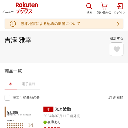
メニュー
熊本地震による配送の影響について
吉澤 雅幸
追加する
商品一覧
本
電子書籍
注文可能商品のみ
新着順
光と波動
本
2024年07月11日頃
発売
在庫あり