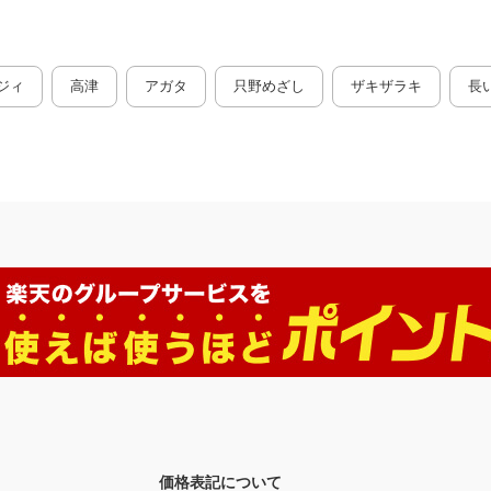
ジィ
高津
アガタ
只野めざし
ザキザラキ
長
価格表記について