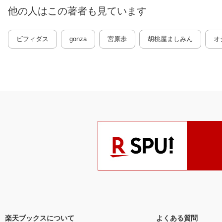
他の人はこの
著者
も見ています
ビフィダス
gonza
宮原歩
胡桃屋ましみん
オ
楽天ブックスについて
よくある質問