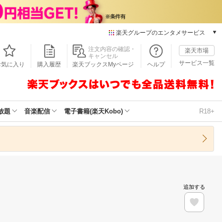
楽天グループのエンタメサービス
本/ゲーム/CD/DVD
注文内容の確認・
楽天市場
キャンセル
楽天ブックス
サービス一覧
お気に入り
購入履歴
楽天ブックスMyページ
ヘルプ
電子書籍
楽天Kobo
雑誌読み放題
楽天マガジン
放題
音楽配信
電子書籍(楽天Kobo)
R18+
音楽配信
楽天ミュージック
動画配信
楽天TV
動画配信ガイド
Rakuten PLAY
追加する
無料テレビ
Rチャンネル
チケット