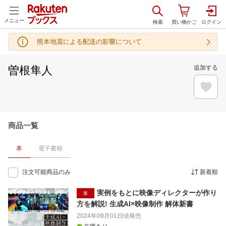
メニュー
熊本地震による配送の影響について
曽根隼人
追加する
商品一覧
本
電子書籍
注文可能商品のみ
新着順
実例をもとに映像ディレクターが作り
本
方を解説! 生成AI×映像制作 解体新書
2024年09月01日頃
発売