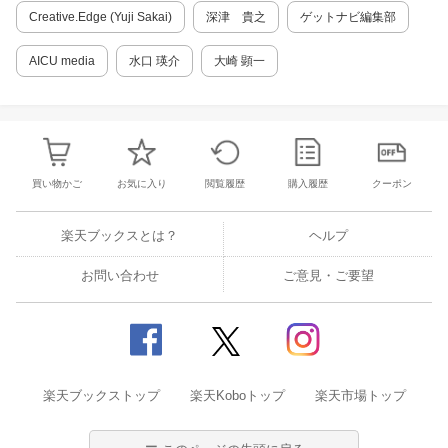
Domo AI 〈動画生成〉Luma Dream Machine
Creative.Edge (Yuji Sakai)
深津 貴之
ゲットナビ編集部
〈3D生成〉TripoAI 〈音楽生成〉Suno 〈音楽
生成〉Udio 第2章生成AIでCMを作る 導入:生成
AICU media
水口 瑛介
大崎 顕一
AIを駆使して従来の映像制作手法を塗り替える
2時間でオレンジジュースのCMを作ってみる
生成AIでCMを作るワークフロー TVCM制作に
生成AIを取り入れる 〈コラム〉そもそも、生成
AIとは何なのか? 第3章最新の動画生成AIを体感
する 導入:生成AIは現在も急成長を続けている L
買い物かご
お気に入り
閲覧履歴
購入履歴
クーポン
uma Dream MachineとRunway Gen-3を取り入
れた映像制作のワークフロー 〈インタビュー〉
CreativeEdge:たったひとりで映画・MV・シリ
楽天ブックスとは？
ヘルプ
アスゲーム・ファッション雑誌を作る 第4章写
真から映像スライドショーを作る 導入:スライ
お問い合わせ
ご意見・ご要望
ドショーは多岐にわたる案件で採用される 写真
から映像スライドショーを作るワークフロー 第
5章Stable Diffusion ComfyUIを導入する 導入1:
Stable Diffusionローカル化のススメ 導入2:自作
PCで生成スピードを向上させる CIVIT AI:Stabl
e Diffusionで使える共有モデル配布サイト Stab
楽天ブックストップ
le Diffusion基礎用語辞典 ComfyUIでモーフィン
楽天Koboトップ
楽天市場トップ
グ映像を作る Stable Diffusion ComfyUI導入の
インストール方法 ComfyUIでアート映像を作る