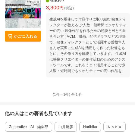
在庫あり
3,300
円
(税込)
生成AIを駆使して作品作りに取り組む 映像ディ
レクターが教える 少人数・短時間でクオリティ
ーの高い 映像作品を作るための秘訣とAIとの向
かごに入れる
き合い方 TVCM、映画、配信ドラマなどの現場
で、映像ディレクターとして活躍する曽根隼人
さんが実際に生成AIを活用して作った映像をも
とに、その作り方を解説していきます。 生成AI
は映像クリエイターの創作活動のためのアシス
トツールです。これをうまく活用することで少
人数・短時間でもクオリティーの高い作品を作
ることもできます。 本書では実際の現場で生成
AIを活用してきた曽根さんが生成AIとの上手な
付き合い方についても優しく紐解いていきま
す。 ●目次 まえがき 生成AIは映像クリエイター
(1件～
1
件)
全
1
件
の仕事を奪わない 第1章本書で使用するAIツー
ル 導入:現代のAI×映像制作における最善のアプ
ローチとは? 〈LLM〉Chat GPT (+DALL-E)
他の人はこの
著者
も見ています
〈画像生成〉Midjourney 〈画像生成〉Leonard
o AI 〈画像生成〉Krea 〈画像生成〉Skybox 24
Generative AI 編集部
白井暁彦
Norihiko
Ｎｏｂｕ
〈画像生成〉Stable Diffusion Comfy UI 〈動画
生成〉Pika 〈動画生成〉Runway 〈動画生成〉