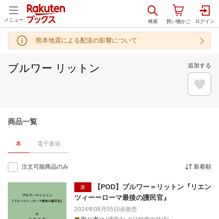
メニュー
熊本地震による配送の影響について
ブルワー リットン
追加する
商品一覧
本
電子書籍
注文可能商品のみ
新着順
【POD】ブルワー＝リットン『リエン
本
ツィーーローマ最後の護民官』
2024年08月05日頃
発売