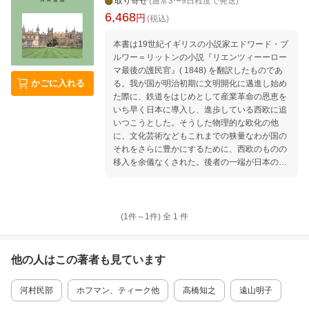
取り寄せ
(通常3〜9日程度で発送)
6,468
円
(税込)
本書は19世紀イギリスの小説家エドワード・ブ
ルワー＝リットンの小説『リエンツィーーロー
マ最後の護民官』( 1848) を翻訳したものであ
かごに入れる
る。我が国が明治初期に文明開化に邁進し始め
た際に、鉄道をはじめとして産業革命の恩恵を
いち早く日本に導入し、進歩している西欧に追
いつこうとした。そうした物理的な欧化の他
に、文化芸術などもこれまでの狭量なわが国の
それをさらに豊かにするために、西欧のものの
移入を余儀なくされた。後者の一端が日本の小
説（稗史と呼ばれていた）が勧善懲悪を旨とす
る狭量なものでしかなく、本来小説が扱うべき
は「人情」であると説いて、『小説神髄』（明
18）を公にしたのが英文学者坪内逍遙であっ
(1件～
1
件)
全
1
件
た。その逍遙が持論を具現した小説として翻訳
出版したのが、エドワード・ブルワー＝リット
ンの小説『リエンツィ』であり、翻訳名を『開
他の人はこの
著者
も見ています
巻悲憤 慨世士伝』（明18）という。のちには
漱石がこの小説を原書で読んで、感激したト書
河村民部
ホフマン、ティーク他
高橋知之
遠山明子
きを残している。それほど逍遙、或いは漱石
を、を惹きつけたこの小説を、何故だか逍遙は