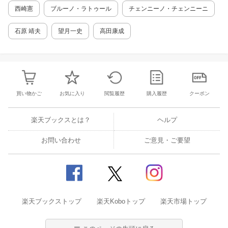
全体の三分の一、つまり原本第二巻の終わりま
西崎憲
ブルーノ・ラトゥール
チェンニーノ・チェンニーニ
でを12套に纏めて訳したままで、あとは続いて
訳すると約束しながら、出版を頓挫してしまっ
石原 靖夫
望月一史
高田康成
ている。実はこの小説はここから先が最も波乱
万丈で、読者が息を飲むほどの場面が続くので
ある。 何故頓挫したかについては、推測の域
を出ないが、それはこの小説の主人公リエンツ
ィの生き方と関係があるのかもしれない。それ
を知るには、この小説を全部読んで貰う必要が
買い物かご
お気に入り
閲覧履歴
購入履歴
クーポン
あるだろう。
楽天ブックスとは？
ヘルプ
お問い合わせ
ご意見・ご要望
楽天ブックストップ
楽天Koboトップ
楽天市場トップ