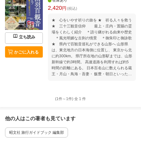
在庫あり
2,420
円
(税込)
★ 心をいやす祈りの旅を ★ 祈る人々を救う
★ 三十三観音信仰 最上・庄内・置賜の霊
場をくわしく紹介 ＊語り継がれる由来や歴史
立ち読み
＊風光明媚な古刹の情景 ＊御朱印と御詠歌
★ 県内で百観音巡礼ができる山形へ 山形県
は、東北地方の日本海側に位置し、 東京から北
かごに入れる
に約300km。 県庁所在地の山形駅までは、山形
新幹線で約3時間。 高速道路を利用すれば約5
時間の距離にある。 日本百名山に数えられる蔵
王・月山・鳥海・吾妻・ 飯豊・朝日といった秀
麗な山々に囲まれ、 南からは米沢・山形・新庄
の各盆地が連なる。 また、庄内平野には、日本
三大急流の一つ 最上川が流れる美しい自然に恵
まれた土地だ。 県土は、南から、置賜・村山・
(1件～
1
件)
全
1
件
最上・庄内の 4つの地域に大きく区分され、 や
まがた出羽百観音のうち、 置賜三十三観音は、
置賜エリア、 最上三十三観音は、村山・最上エ
他の人はこの
著者
も見ています
リア、 庄内三十三観音は、庄内エリアに 各札
所が点在する。 山・海・川・盆地・平野と揃っ
昭文社 旅行ガイドブック 編集部
た地勢や、 幕藩体制の名残りから、 風習・方
言・食べ物などの文化も、 各エリア毎に少しず