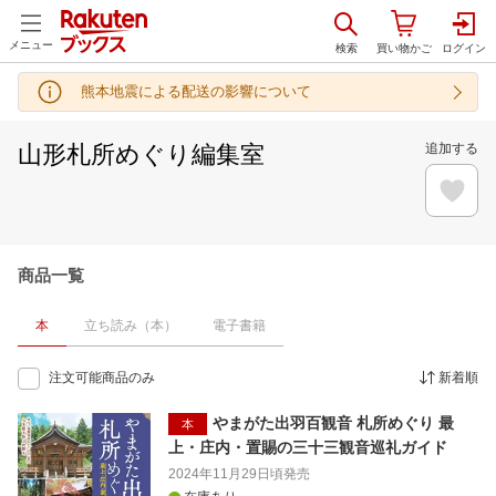
メニュー
熊本地震による配送の影響について
山形札所めぐり編集室
追加する
商品一覧
本
立ち読み（本）
電子書籍
注文可能商品のみ
新着順
やまがた出羽百観音 札所めぐり 最
本
上・庄内・置賜の三十三観音巡礼ガイド
2024年11月29日頃
発売