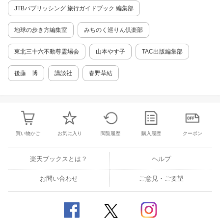
つ異なるのも山形県の魅力だ。 ◇◆◇ 主な目
JTBパブリッシング 旅行ガイドブック 編集部
次 ◇◆◇ ☆ 最上三十三観音 ＊第1番 若松鈴
立山若松寺 ＊第2番 山寺宝珠山千手院 ＊第3
地球の歩き方編集室
みちのく巡りん倶楽部
番 千手堂守国山吉祥院 ＊第4番 圓應寺大慈
山圓應寺 ＊第5番 唐松唐松山護国寺 ・・・な
東北三十六不動尊霊場会
山本やす子
TAC出版編集部
ど ☆ 庄内三十三観音 ＊首番 羽黒山荒澤
寺 ＊第1番 羽黒山正善院 ＊第2番 来迎山千
勝寺金剛樹院 ＊第3番 長瀧山善光寺 ＊第4
後藤 博
講談社
春野草結
番 福地山長現寺 ・・・など ☆ 置賜三十三
観音 ＊第1番 上小菅観音萬嶺山金松寺 ＊第2
番 高峰観音珠琳山源居寺 ＊第3番 黒沢観音
曹伯山高伝寺 ＊第4番 中村観音松尾山天養寺
＊第5番 九野本観音普門山観音寺 ・・・など
☆ 山形自慢 ＊ 札所巡りの際に立ち寄りたい
買い物かご
お気に入り
閲覧履歴
購入履歴
クーポン
「名所・観光スポット」 ＊ 札所巡りの際に泊
まりたい・立ち寄りたい「温泉」 ＊ 札所巡り
の際に賞味したい「山形の郷土の味」 ＊ 札所
楽天ブックスとは？
ヘルプ
巡りの際に求めたい「山形の工芸品」
お問い合わせ
ご意見・ご要望