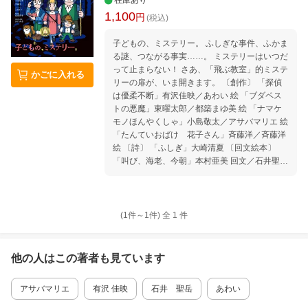
在庫あり
1,100
円
(税込)
子どもの、ミステリー。 ふしぎな事件、ふかま
る謎、つながる事実……。 ミステリーはいつだ
って止まらない！ さあ、「飛ぶ教室」的ミステ
かごに入れる
リーの扉が、いま開きます。 〔創作〕 「探偵
は優柔不断」有沢佳映／あわい 絵 「ブダペス
トの悪魔」東曜太郎／都築まゆ美 絵 「ナマケ
モノほんやくしゃ」小島敬太／アサバマリエ 絵
「たんていおばけ 花子さん」斉藤洋／斉藤洋
絵 〔詩〕 「ふしぎ」大崎清夏 〔回文絵本〕
「叫び、海老、今朝」本村亜美 回文／石井聖岳
絵 〔ブックガイド〕 「子どもの、ミステリー
ブックガイド。」土居安子 ■連載 対談「本屋さ
ん探訪(13)」えほんやるすばんばんするかいし
ゃ／探訪者：きくちちき 偏愛映画コラム「子ど
(1件～
1
件)
全
1
件
もたちによろしく＋（13）」長崎訓子 短編
「逃げる田中（5）」石川宏千花／小鈴キリカ
絵 短編「きみがうたうとき（新連載）」桑原亮
他の人はこの
著者
も見ています
子／坂内拓 絵 マンガ「さんぱつやきょうこさ
ん（78）」長谷川義史 ■BOOKS 〈絵本〉松田
アサバマリエ
有沢 佳映
石井 聖岳
あわい
素子／〈児童書〉加藤純子／〈YA〉岡田貴久子
／〈大人の本〉穂村弘 ■公募 第68回 作品募集