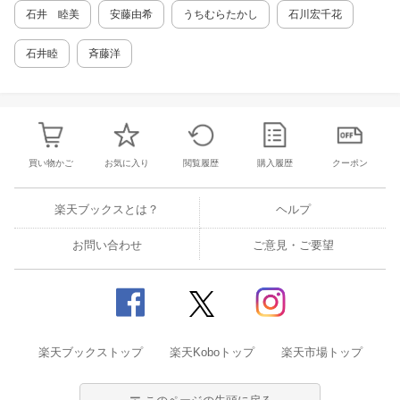
結果発表 選者 石井睦美／川島誠 ■前号を読む
石井 睦美
安藤由希
うちむらたかし
石川宏千花
都築照代 ■表紙 神保賢志 ■出版社からのコメン
ト■ 子どもの本の豊かな世界の中で、どんなミ
石井睦
斉藤洋
ステリーが生まれるのでしょう。 充実のミステ
リーブックガイドもおすすめです。
買い物かご
お気に入り
閲覧履歴
購入履歴
クーポン
楽天ブックスとは？
ヘルプ
お問い合わせ
ご意見・ご要望
楽天ブックストップ
楽天Koboトップ
楽天市場トップ