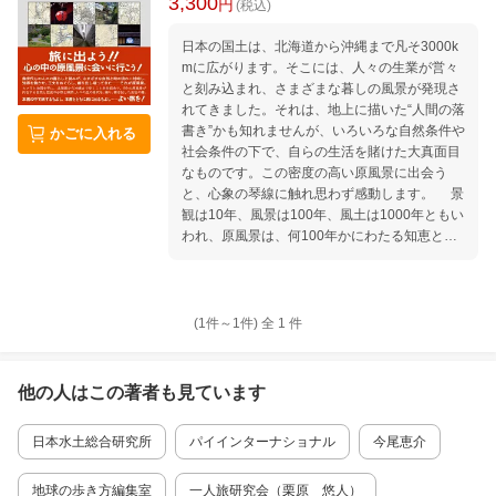
3,300
円
(税込)
日本の国土は、北海道から沖縄まで凡そ3000k
mに広がります。そこには、人々の生業が営々
と刻み込まれ、さまざまな暮しの風景が発現さ
れてきました。それは、地上に描いた“人間の落
書き”かも知れませんが、いろいろな自然条件や
かごに入れる
社会条件の下で、自らの生活を賭けた大真面目
なものです。この密度の高い原風景に出会う
と、心象の琴線に触れ思わず感動します。 景
観は10年、風景は100年、風土は1000年ともい
われ、原風景は、何100年かにわたる知恵と工
夫の結晶です。どのようにして、このような原
風景が生まれたのでしょう。その風景には、あ
る偶然と次なる必然が、幾重にも折り重なり横
たわっています。先人たちのつくり上げた原風
(1件～
1
件)
全
1
件
景の懐へ、地図を片手に「旅」に出かけ、私た
ちの糧となるような啓示を探り当ててみません
か。
他の人はこの
著者
も見ています
日本水土総合研究所
パイインターナショナル
今尾恵介
地球の歩き方編集室
一人旅研究会（栗原 悠人）