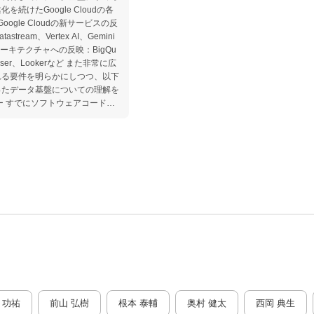
けたGoogle Cloudの各
astream、Vertex AI、Gemini
のアーキテクチャへの反映：BigQu
、Lookerなど また非常に広
れる要件を明らかにしつつ、以下
ったデータ基盤についての理解を
ンジニアリングへの入門をしたい
いるが、データ基盤がどういう形な
loud をデータ基盤として利用して
理解したい方、より良くする方法
でどのように構築するのかを、実践経
もに説明します。
 功祐
前山 弘樹
根本 泰輔
奥村 健太
西岡 典生