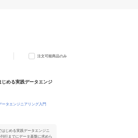
注文可能商品のみ
udではじめる実践データエンジ
る実践データエンジニアリング入門
oudではじめる実践データエンジニ
の刊行までにデータ基盤に求めら