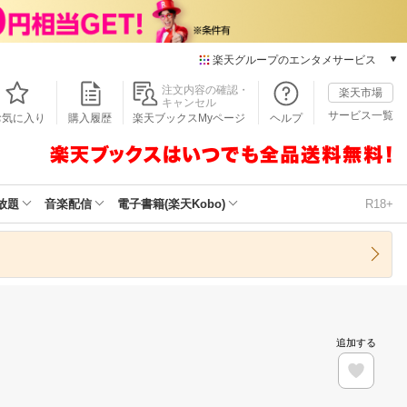
楽天グループのエンタメサービス
本/ゲーム/CD/DVD
注文内容の確認・
楽天市場
キャンセル
楽天ブックス
サービス一覧
お気に入り
購入履歴
楽天ブックスMyページ
ヘルプ
電子書籍
楽天Kobo
雑誌読み放題
楽天マガジン
放題
音楽配信
電子書籍(楽天Kobo)
R18+
音楽配信
楽天ミュージック
動画配信
楽天TV
動画配信ガイド
Rakuten PLAY
追加する
無料テレビ
Rチャンネル
チケット