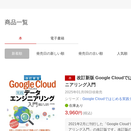
商品一覧
本
電子書籍
新着順
発売日の新しい順
発売日の古い順
人気順
改訂新版 Google Clo
本
ニアリング入門
2025年01月09日頃
発売
シリーズ：
Google Cloudではじめ
在庫あり
3,960
円
(税込)
2021年2月に刊行した「Google Cl
アリング入門」の改訂版です。改訂版