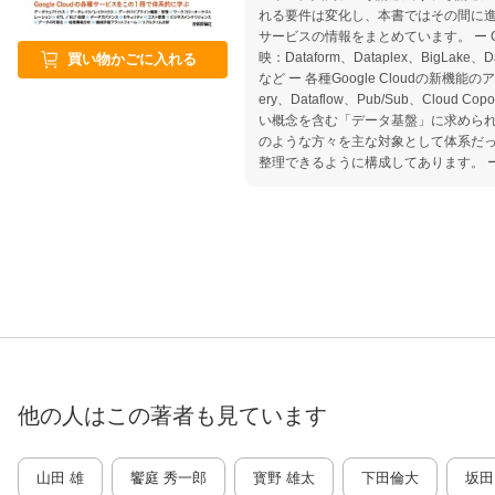
れる要件は変化し、本書ではその間に進化を続
サービスの情報をまとめています。 ー Google Cloudの新サービスの反
映：Dataform、Dataplex、BigLake、Dat
買い物かごに入れる
など ー 各種Google Cloudの新機能
ery、Dataflow、Pub/Sub、Cloud Coposer
い概念を含む「データ基盤」に求めら
のような方々を主な対象として体系だ
整理できるように構成してあります。 ー すでにソフトウェアコードは
ある程度かけるが、実践的にデータエ
方 ー SQL を利用した分析を行って
のか興味がある方 ー すでにGoogle C
いるが、自社の設計について体系的に
を探している方 データエンジニアリングの業務について一般的な知識
を整理しつつ、Google Cloud 上
験豊富な著者陣の現場のノウハウとと
他の人はこの
著者
も見ています
山田 雄
饗庭 秀一郎
寳野 雄太
下田倫大
坂田