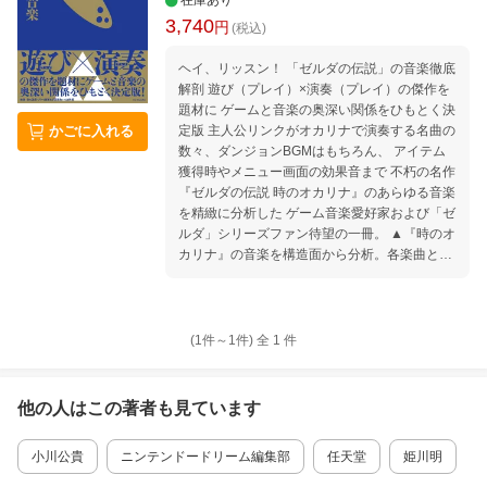
在庫あり
3,740
円
(税込)
ヘイ、リッスン！ 「ゼルダの伝説」の音楽徹底
解剖 遊び（プレイ）×演奏（プレイ）の傑作を
題材に ゲームと音楽の奥深い関係をひもとく決
定版 主人公リンクがオカリナで演奏する名曲の
かごに入れる
数々、ダンジョンBGMはもちろん、 アイテム
獲得時やメニュー画面の効果音まで 不朽の名作
『ゼルダの伝説 時のオカリナ』のあらゆる音楽
を精緻に分析した ゲーム音楽愛好家および「ゼ
ルダ」シリーズファン待望の一冊。 ▲『時のオ
カリナ』の音楽を構造面から分析。各楽曲とゲ
ームの進行・演出がどのように関わり合ってい
るかがわかる。 ▲古今東西の音楽ジャンルを取
り入れつつも、伝統に囚われない近藤浩治の“常
識破り”の作曲術とは。 ▲楽譜・音の波形・プ
(1件～
1
件)
全
1
件
レイ画面など図版約110点掲載。 〈目次〉 序文
第1章 『時のオカリナ』の音楽が生まれた背
景 任天堂のゲームフランチャイズ †ゼル
他の人はこの
著者
も見ています
ダの伝説 『ゼルダの伝説』の音楽に対する近
藤浩治のアプローチ ニンテンドウ64の音楽
小川公貴
ニンテンドードリーム編集部
任天堂
姫川明
『時のオカリナ』の音楽 第2章 オカリナと
リンクの音楽的パフォーマンス 「オカリナ」