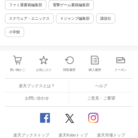
†なぜ、オカリナなのか？ †リンクの
ファミ通書籍編集部
電撃ゲーム書籍編集部
オカリナ演奏 †4つの音の先にあるもの
†オカリナ曲の習得 楽曲 †プロット進
スクウェア・エニックス
Ｖジャンプ編集部
講談社
行系とアシスト系メロディ ・ゼルダの子
守歌ーー意表を突かれる音楽的な力の象徴
小学館
・時の歌ーー音楽的な過去の喚起 ・エ
ポナの歌ーー飾らない喪失の歌 ・太陽の
歌ーー断片的な再始動 ・サリアの歌ーー
世界間の架け橋 ・嵐の歌ーー繰り返され
る小さな歴史 †ワープソング ・光の
プレリュードーー仄かな進行感 ・森のメ
ヌエットーー歳月と命の躍動の融和 ・炎
買い物かご
お気に入り
閲覧履歴
購入履歴
クーポン
のボレローー動きと情熱 ・水のセレナー
デーー人物と視点の二面性 ・闇のノクタ
楽天ブックスとは？
ヘルプ
ーンーー神秘性と曖昧性 ・魂のレクイエ
ムーー宗教と霊魂 カカシの歌などの演奏
お問い合わせ
†カエルの合唱団 †スタルキッド
ご意見・ご要望
たち 『時のオカリナ』での音楽演奏
ゲームにおける音楽演奏の機能 第3章 ロケー
ション系キュー ハイラル平原ーー耳慣れた曲
†耳慣れた曲 †導入部 †昼系タグ
†内省系タグ…
楽天ブックストップ
楽天Koboトップ
楽天市場トップ