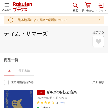
メニュー
熊本地震による配送の影響について
ティム・サマーズ
追加する
商品一覧
本
電子書籍
注文可能商品のみ
新着順
ゼルダの伝説と音楽
本
2025年02月21日頃
発売
4
(
2
件
)