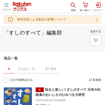
メニュー
熊本地震による配送の影響について
「すしのすべて」編集部
追加する
商品一覧
本
立ち読み（本）
電子書籍
注文可能商品のみ
新着順
知ると楽しい! すしのすべて 日本の伝
本
統食のおいしさのひみつを大研究
2025年06月02日頃
発売