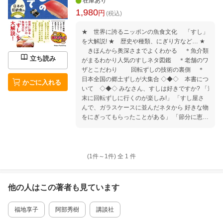
在庫あり
1,980
円
(税込)
★ 世界に誇るニッポンの魚食文化 「すし」
を大解説! ★ 歴史や種類、にぎり方など… ★
きほんから奥深さまでよくわかる ＊魚介類
立ち読み
がまるわかり人気のすしネタ図鑑 ＊老舗のワ
ザとこだわり 回転ずしの技術の裏側 ＊
日本全国の郷土ずしが大集合 ◇◆◇ 本書につ
かごに入れる
いて ◇◆◇ みなさん、すしは好きですか? 「週
末に回転ずしに行くのが楽しみ!」 「すし屋さ
んで、ガラスケースに並んだネタから 好きな物
をにぎってもらったことがある」 「節分に恵方
巻を食べた」 「家で作ってくれるいなりずしが
大好物」…など、 すしはさまざまな場面で私た
ちの食卓を 彩ってきました。 すしの魅力は、
いろいろなネタを楽しめること、 そして四季
(1件～
1
件)
全
1
件
折々の旬を味を味わえること。 では、そんなす
しネタになる魚たちは、 海でどのように暮らし
ていたのでしょう? また、生きていた魚がどの
他の人はこの
著者
も見ています
ような過程を経て、 すしネタとして私たちの前
に現れるのかも 気になるところです。 さら
福地享子
阿部秀樹
講談社
に、すしの歴史をたどってみると、 なんとその
始まりは「漬物」だったという 驚きの事実にも