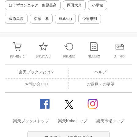
出合います。 すしについて知れば知るほど、
ぼうずコンニャク 藤原昌高
岡田大介
小学館
もっとすしが好きになるはず。 そんな思いを込
めて、この本を作りました。 さあ、いっしょに
藤原昌高
斎藤 孝
Gakken
今泉忠明
すしの世界をのぞいてみましょう! ◇◆◇ 主な
目次 ◇◆◇ ☆第1章 すしの基礎知識 ＊ すし
とは? ＊ すしの種類はとっても豊富 ＊ 紀元
前 ＊ 縄文から鎌倉時代（約2500年前から133
3年頃） ＊「回転ずし店」徹底調査 ・回転ず
しってこんなところ ・回転ずしの加工工場に
買い物かご
お気に入り
閲覧履歴
購入履歴
クーポン
潜入! ・・・など ☆第2章 すしネタ魚介類図鑑
＊ すしネタ紹介 ・まぐろ ・かつお ・
ぶり（はまち） ・サーモン ・たい ・ひ
楽天ブックスとは？
ヘルプ
らめ ・かれい（えんがわ） ＊ むかしなが
らのすし屋さんにいってみた ・昔ながらのす
お問い合わせ
ご意見・ご要望
し屋さんはこんなところ ・魚がすしになるま
で ・・・など ☆第3章 日本全国すし紀行 ＊
郷土ずしのおもな種類＞ ・飯ずし/鮭の飯ず
し/ハタハタずし ・赤ずし/塩引きずし/五目い
なりずし ・太巻き祭りずし/島ずし/ますずし
・押しずし/にしんずし/笹ずし ・・・など ☆
楽天ブックストップ
第4章 すしおもしろQ＆A ＊ 寿司、寿し、
楽天Koboトップ
楽天市場トップ
鮨、鮓… どうしていろいろな漢字がある
の? ＊ ごはんを「シャリ」と呼ぶのはどうし