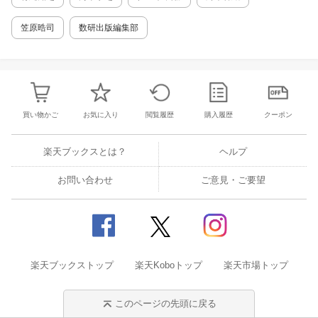
環境系・工学系を含む、微分・積分を駆使する
多くの分野で必要な「calculus」の実力を身に
笠原晧司
数研出版編集部
付けることができる。 第0章 準備体操 第I部
微分（1変数） 第1章 微分 第2章 陰関数の微
分 第3章 逆三角関数 第4章 Taylor多項式 第5
章 Taylorの定理 第6章 Taylor定理の応用など
第II部 微分（2変数） 第7章 偏微分 第8章
合成関数の微分，陰関数 第9章 2階偏微分，
買い物かご
お気に入り
閲覧履歴
購入履歴
クーポン
極大・極小 第10章 Lagrangeの乗数法 第11
章 2変数関数のTaylor展開 第III部 積分（1変
数） 第12章 置換積分と部分積分 第13章 有
楽天ブックスとは？
ヘルプ
理関数の不定積分 第14章 定番の置換 第15
章 定積分 第16章 広義積分 第17章 積分の
お問い合わせ
ご意見・ご要望
応用1 第IV部 積分（2変数） 第18章 2重積分
第19章 重積分の変数変換 第20章 3重積分と
体積 第21章 広義重積分 第22章 積分の応用
2
楽天ブックストップ
楽天Koboトップ
楽天市場トップ
このページの先頭に戻る