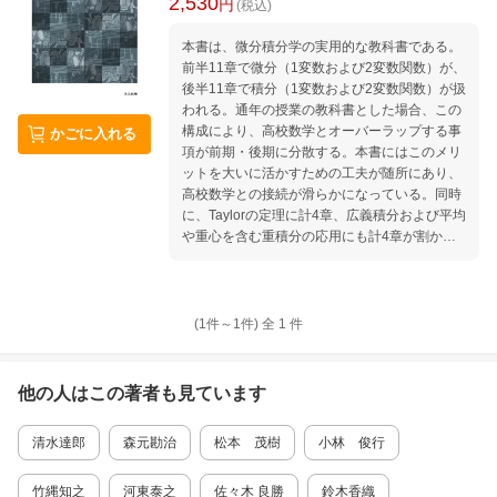
2,530
円
(税込)
本書は、微分積分学の実用的な教科書である。
前半11章で微分（1変数および2変数関数）が、
後半11章で積分（1変数および2変数関数）が扱
われる。通年の授業の教科書とした場合、この
構成により、高校数学とオーバーラップする事
かごに入れる
項が前期・後期に分散する。本書にはこのメリ
ットを大いに活かすための工夫が随所にあり、
高校数学との接続が滑らかになっている。同時
に、Taylorの定理に計4章、広義積分および平均
や重心を含む重積分の応用にも計4章が割か
れ、大学ならではの事項の扱いは圧迫されてい
ない。 各章は、6ページ前後の本文と非常に多
くの章末問題から成る。本文については、脚註
のヒントや参考文献の活用によって複雑な議論
(1件～
1
件)
全
1
件
が回避され、テンポよく学習できるものになっ
ている。章末問題は例題・類題・発展の3種類
に分割され、例題には詳しい解答が与えられる
他の人はこの
著者
も見ています
ため、演習の授業にも使える。また全体を通じ
て、曲面のグラフなどの図がふんだんに使われ
清水達郎
森元勘治
松本 茂樹
小林 俊行
ており、計算の意味が視覚的に捉えられるよう
になっている。 本書の豊富で難易度も幅広い演
習問題をこなすことにより、情報系・経済系・
竹縄知之
河東泰之
佐々木 良勝
鈴木香織