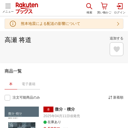
メニュー
熊本地震による配送の影響について
高瀬 将道
追加する
商品一覧
本
電子書籍
注文可能商品のみ
新着順
微分・積分
本
2025年04月11日頃
発売
在庫あり