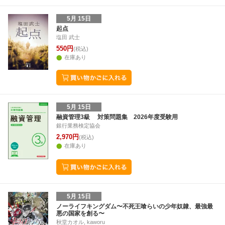
5月 15日
起点
塩田 武士
550円
(税込)
在庫あり
5月 15日
融資管理3級 対策問題集 2026年度受験用
銀行業務検定協会
2,970円
(税込)
在庫あり
5月 15日
ノーライフキングダム〜不死王喰らいの少年奴隷、最強最
悪の国家を創る〜
秋堂カオル, kaworu