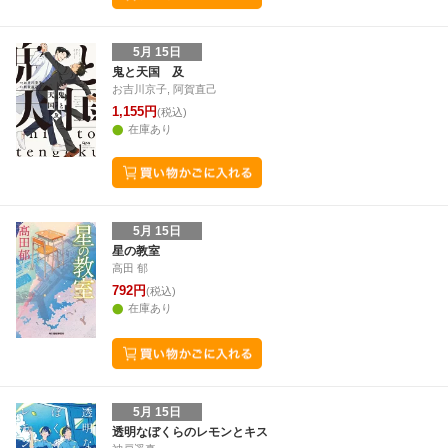
5月 15日
鬼と天国 及
お吉川京子, 阿賀直己
1,155円
(税込)
在庫あり
5月 15日
星の教室
高田 郁
792円
(税込)
在庫あり
5月 15日
透明なぼくらのレモンとキス