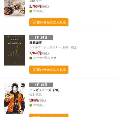
上田 淳子
1,760円
(税込)
在庫あり
5月 15日
農業講座
ルドルフ・シュタイナー, 新田 義之
3,960円
(税込)
メーカー取り寄せ
5月 15日
イレギュラーズ（20）
松本 直記
594円
(税込)
在庫あり