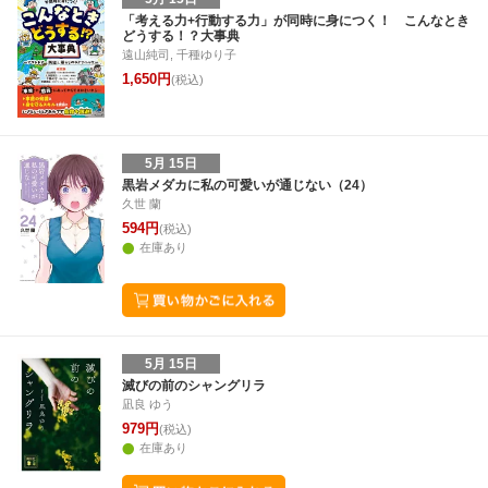
「考える力+行動する力」が同時に身につく！ こんなとき
どうする！？大事典
遠山純司, 千種ゆり子
1,650円
(税込)
5月 15日
黒岩メダカに私の可愛いが通じない（24）
久世 蘭
594円
(税込)
在庫あり
5月 15日
滅びの前のシャングリラ
凪良 ゆう
979円
(税込)
在庫あり