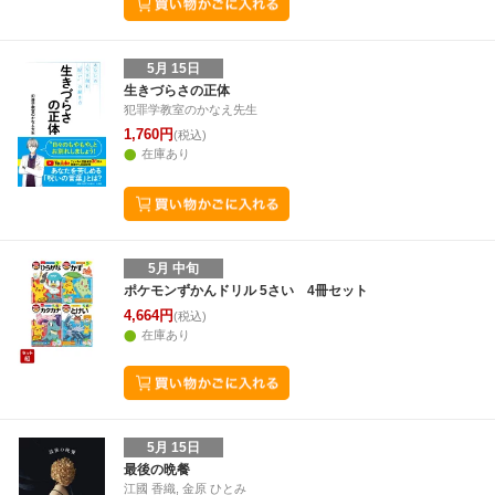
5月 15日
生きづらさの正体
犯罪学教室のかなえ先生
1,760円
(税込)
在庫あり
5月 中旬
ポケモンずかんドリル 5さい 4冊セット
4,664円
(税込)
在庫あり
5月 15日
最後の晩餐
江國 香織, 金原 ひとみ