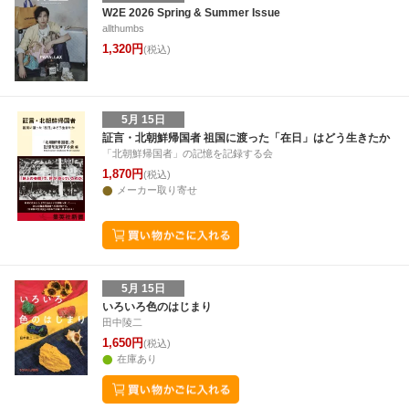
29
30
1
2
24
25
26
27
28
29
30
28
29
30
1
W2E 2026 Spring & Summer Issue
allthumbs
6
7
8
9
31
1
2
3
4
5
6
5
6
7
8
1,320円
(税込)
5月 15日
証言・北朝鮮帰国者 祖国に渡った「在日」はどう生きたか
「北朝鮮帰国者」の記憶を記録する会
1,870円
(税込)
メーカー取り寄せ
5月 15日
いろいろ色のはじまり
田中陵二
1,650円
(税込)
在庫あり