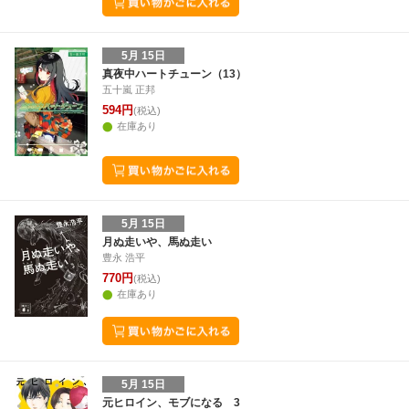
5月 15日
真夜中ハートチューン（13）
五十嵐 正邦
594円
(税込)
在庫あり
5月 15日
月ぬ走いや、馬ぬ走い
豊永 浩平
770円
(税込)
在庫あり
5月 15日
元ヒロイン、モブになる 3