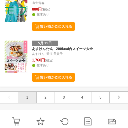
有生青春
880円
(税込)
在庫あり
5月 15日
あすけん公式 200kcal台スイーツ大全
あすけん, 道江 美貴子
1,760円
(税込)
在庫あり
1
2
3
4
5