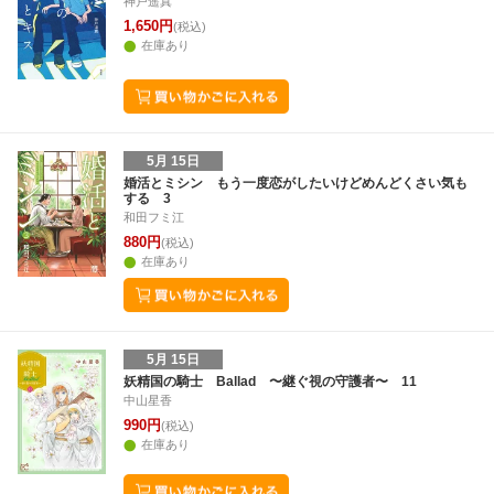
神戸遥真
1,650円
(税込)
在庫あり
5月 15日
婚活とミシン もう一度恋がしたいけどめんどくさい気も
する 3
和田フミ江
880円
(税込)
在庫あり
5月 15日
妖精国の騎士 Ballad 〜継ぐ視の守護者〜 11
中山星香
990円
(税込)
在庫あり