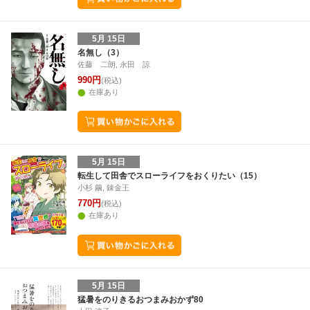
5月 15日
名無し（3）
佐藤 二朗, 永田 諒
990円
(税込)
在庫あり
5月 15日
転生して田舎でスローライフをおくりたい（15）
小杉 繭, 錬金王
770円
(税込)
在庫あり
5月 15日
猛暑をのりきるおつまみおかず80