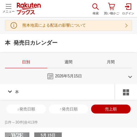
メニュー
熊本地震による配送の影響について
本 発売日カレンダー
日別
週間
月間
今日
2026年5月15日
本
4
5
2026
2026
年
月
年
月
1
2
3
4
26
27
28
29
30
1
2
31
1
2
3
↓発売日順
↑発売日順
売上順
8
9
10
11
3
4
5
6
7
8
9
7
8
9
1
15
16
17
18
10
11
12
13
14
15
16
14
15
16
1
[
1
件～
30
件]全
413
件
22
23
24
25
17
18
19
20
21
22
23
21
22
23
2
5月 15日