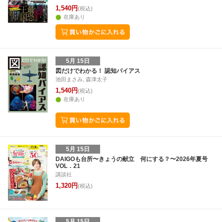
1,540円
(税込)
在庫あり
5月 15日
図だけでわかる！ 認知バイアス
池田まさみ, 森津太子
1,540円
(税込)
在庫あり
5月 15日
DAIGOも台所〜きょうの献立 何にする？〜2026年夏号
VOL．21
講談社
1,320円
(税込)
5月 15日