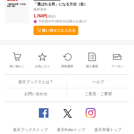
31
1
2
3
25
26
27
28
29
30
1
23
24
25
2
「選ばれる男」になる方法（仮）
植草美幸
7
8
9
10
2
3
4
5
6
7
8
30
31
1
2
1,760円
(税込)
予約受付中(発売日以降のお届け)
買い物かご
お気に入り
閲覧履歴
購入履歴
クーポン
楽天ブックスとは？
ヘルプ
お問い合わせ
ご意見・ご要望
楽天ブックストップ
楽天Koboトップ
楽天市場トップ