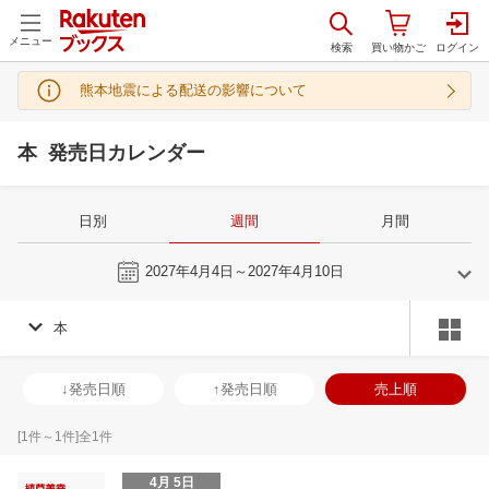
メニュー
熊本地震による配送の影響について
本 発売日カレンダー
日別
週間
月間
今週
2027年4月4日～2027年4月10日
本
3
4
2027
2027
年
月
年
月
3
4
5
6
28
29
30
31
1
2
3
25
26
27
2
↓発売日順
↑発売日順
売上順
10
11
12
13
4
5
6
7
8
9
10
2
3
4
5
17
18
19
20
11
12
13
14
15
16
17
9
10
11
1
[
1
件～
1
件]全
1
件
24
25
26
27
18
19
20
21
22
23
24
16
17
18
1
4月 5日