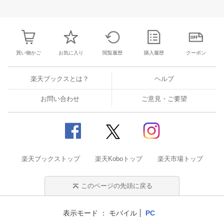
28
29
30
1
23
24
25
26
27
28
29
27
28
29
3
5
6
7
8
30
31
1
2
3
4
5
4
5
6
7
買い物かご
お気に入り
閲覧履歴
購入履歴
クーポン
楽天ブックスとは？
ヘルプ
お問い合わせ
ご意見・ご要望
楽天ブックストップ
楽天Koboトップ
楽天市場トップ
このページの先頭に戻る
表示モード
モバイル
PC