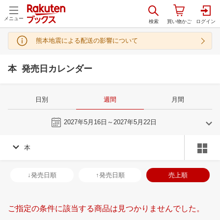
メニュー
熊本地震による配送の影響について
本 発売日カレンダー
日別
週間
月間
今週
2027年5月16日～2027年5月22日
本
4
5
2027
2027
年
月
年
月
31
1
2
3
25
26
27
28
29
30
1
30
31
1
2
↓発売日順
↑発売日順
売上順
7
8
9
10
2
3
4
5
6
7
8
6
7
8
9
14
15
16
17
9
10
11
12
13
14
15
13
14
15
1
ご指定の条件に該当する商品は見つかりませんでした。
21
22
23
24
16
17
18
19
20
21
22
20
21
22
2