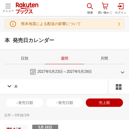
メニュー
熊本地震による配送の影響について
本 発売日カレンダー
日別
週間
月間
今週
2027年5月23日～2027年5月29日
本
4
5
2027
2027
年
月
年
月
31
1
2
3
25
26
27
28
29
30
1
30
31
1
2
↓発売日順
↑発売日順
売上順
7
8
9
10
2
3
4
5
6
7
8
6
7
8
9
14
15
16
17
9
10
11
12
13
14
15
13
14
15
1
[
1
件～
3
件]全
3
件
21
22
23
24
16
17
18
19
20
21
22
20
21
22
2
5月 28日