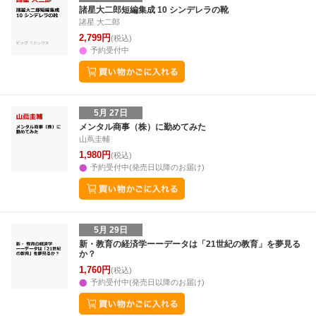
28
29
30
1
23
24
25
26
27
28
29
27
28
29
3
諸星大二郎短編集成 10 シンデレラの靴
諸星 大二郎
5
6
7
8
30
31
1
2
3
4
5
4
5
6
7
2,799円
(税込)
予約受付中
5月 27日
メンタル商事（株）に勤めてみた
山蔦圭輔
1,980円
(税込)
予約受付中(発売日以降のお届け)
5月 29日
新・教育の経済学ーーデータは「21世紀の教育」を夢見る
か？
1,760円
(税込)
予約受付中(発売日以降のお届け)