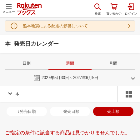
メニュー
熊本地震による配送の影響について
本 発売日カレンダー
日別
週間
月間
今週
2027年5月30日～2027年6月5日
本
5
6
2027
2027
年
月
年
月
28
29
30
1
30
31
1
2
3
4
5
27
28
29
3
↓発売日順
↑発売日順
売上順
5
6
7
8
6
7
8
9
10
11
12
4
5
6
7
12
13
14
15
13
14
15
16
17
18
19
11
12
13
1
ご指定の条件に該当する商品は見つかりませんでした。
19
20
21
22
20
21
22
23
24
25
26
18
19
20
2