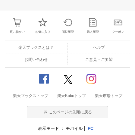
26
27
28
29
27
28
29
30
1
2
3
25
26
27
2
2
3
4
5
4
5
6
7
8
9
10
1
2
3
4
買い物かご
お気に入り
閲覧履歴
購入履歴
クーポン
楽天ブックスとは？
ヘルプ
お問い合わせ
ご意見・ご要望
楽天ブックストップ
楽天Koboトップ
楽天市場トップ
このページの先頭に戻る
表示モード
モバイル
PC