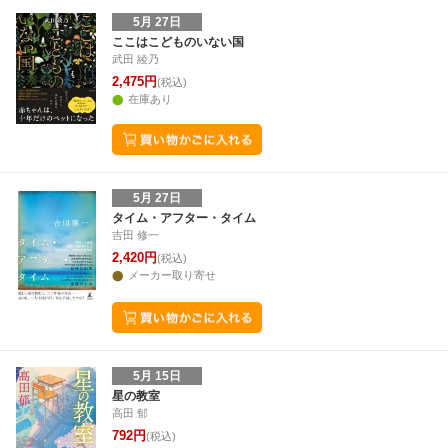
5月 27日
ここはこどものいない国
武田 綾乃
2,475円
(税込)
在庫あり
5月 27日
タイム・アフター・タイム
吉田 修一
2,420円
(税込)
メーカー取り寄せ
5月 15日
星の教室
高田 郁
792円
(税込)