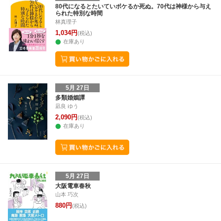
80代になるとたいていボケるか死ぬ。70代は神様から与え
られた特別な時間
林真理子
1,034円
(税込)
在庫あり
5月 27日
多類婚姻譚
凪良 ゆう
2,090円
(税込)
在庫あり
5月 27日
大阪電車春秋
山本 巧次
880円
(税込)