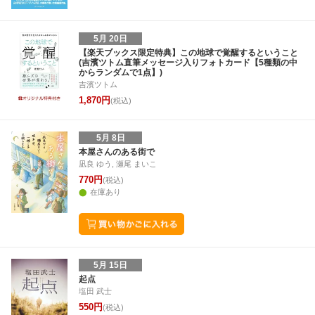
5月 20日
【楽天ブックス限定特典】この地球で覚醒するということ
(吉濱ツトム直筆メッセージ入りフォトカード【5種類の中
からランダムで1点】)
吉濱ツトム
1,870円
(税込)
5月 8日
本屋さんのある街で
凪良 ゆう, 瀬尾 まいこ
770円
(税込)
在庫あり
5月 15日
起点
塩田 武士
550円
(税込)