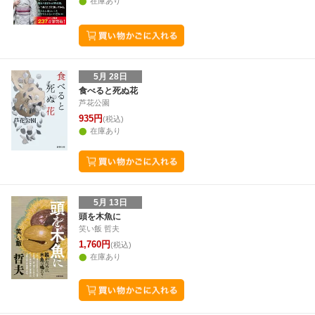
在庫あり
5月 28日
食べると死ぬ花
芦花公園
935円
(税込)
在庫あり
5月 13日
頭を木魚に
笑い飯 哲夫
1,760円
(税込)
在庫あり