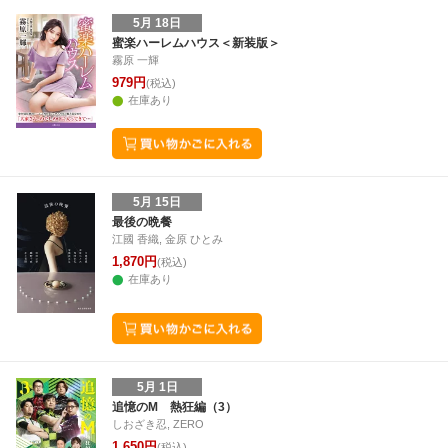
5月 18日
蜜楽ハーレムハウス＜新装版＞
霧原 一輝
979円
(税込)
在庫あり
5月 15日
最後の晩餐
江國 香織, 金原 ひとみ
1,870円
(税込)
在庫あり
5月 1日
追憶のM 熱狂編（3）
しおざき忍, ZERO
1,650円
(税込)