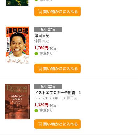
5月 27日
津田日記
津田 篤宏
1,760円
(税込)
在庫あり
5月 22日
ドストエフスキー全短篇 1
ドストエフスキー, 米川正夫
1,320円
(税込)
在庫あり