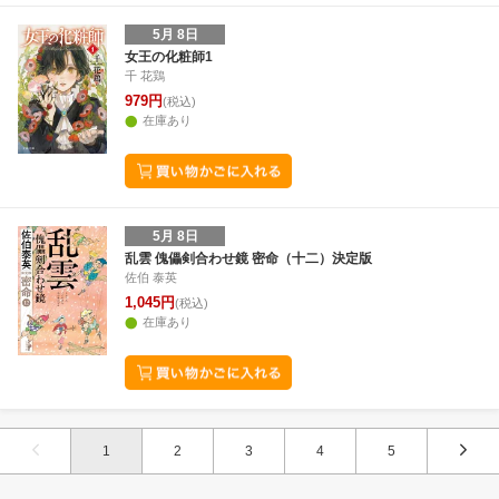
5月 8日
女王の化粧師1
千 花鶏
979円
(税込)
在庫あり
5月 8日
乱雲 傀儡剣合わせ鏡 密命（十二）決定版
佐伯 泰英
1,045円
(税込)
在庫あり
1
2
3
4
5