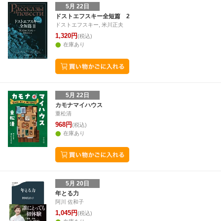
5月 22日
ドストエフスキー全短篇 2
ドストエフスキー, 米川正夫
1,320円
(税込)
在庫あり
5月 22日
カモナマイハウス
重松清
968円
(税込)
在庫あり
5月 20日
年とる力
阿川 佐和子
1,045円
(税込)