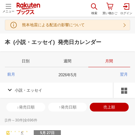
メニュー
熊本地震による配送の影響について
本 (小説・エッセイ) 発売日カレンダー
日別
週間
月間
前月
翌月
2026
年
5
月
小説・エッセイ
↓発売日順
↑発売日順
売上順
[
1
件～
30
件]全
696
件
5月 27日