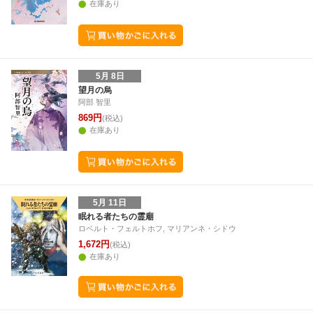
在庫あり
5月 8日
望月の烏
阿部 智里
869円
(税込)
在庫あり
5月 11日
眠れる者たちの霊廟
ロベルト・フェルトホフ, マリアンネ・シドウ
1,672円
(税込)
在庫あり