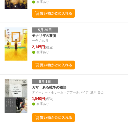
在庫あり
5月 20日
モナリザの裏側
一色 さゆり
2,145円
(税込)
在庫あり
5月 1日
ガザ ある戦争の物語
ディーナー・ホサーム・アブールバイア, 溝川 貴己
1,540円
(税込)
在庫あり