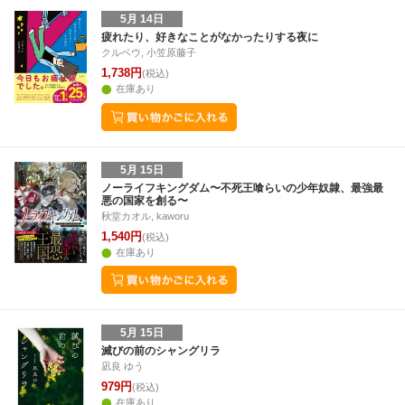
5月 14日
疲れたり、好きなことがなかったりする夜に
クルベウ, 小笠原藤子
1,738円
(税込)
在庫あり
5月 15日
ノーライフキングダム〜不死王喰らいの少年奴隷、最強最
悪の国家を創る〜
秋堂カオル, kaworu
1,540円
(税込)
在庫あり
5月 15日
滅びの前のシャングリラ
凪良 ゆう
979円
(税込)
在庫あり