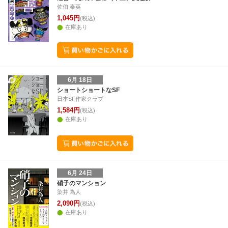
佐伯 泰英
1,045円
(税込)
在庫あり
6月 18日
ショートショートなSF
日本SF作家クラブ
1,584円
(税込)
在庫あり
6月 24日
硝子のマンション
染井 為人
2,090円
(税込)
在庫あり