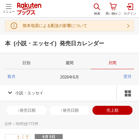
メニュー
熊本地震による配送の影響について
本 (小説・エッセイ) 発売日カレンダー
日別
週間
月間
前月
翌月
2026
年
6
月
小説・エッセイ
↓発売日順
↑発売日順
売上順
[
1
件～
30
件]全
772
件
6月 5日