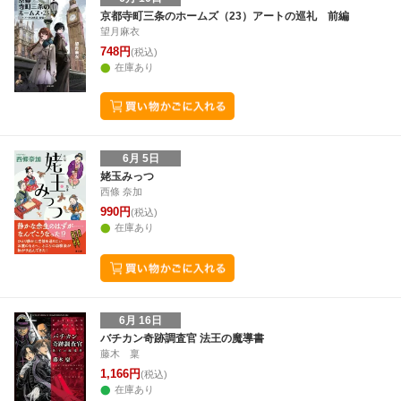
京都寺町三条のホームズ（23）アートの巡礼 前編
望月麻衣
748円
(税込)
在庫あり
6月 5日
姥玉みっつ
西條 奈加
990円
(税込)
在庫あり
6月 16日
バチカン奇跡調査官 法王の魔導書
藤木 稟
1,166円
(税込)
在庫あり