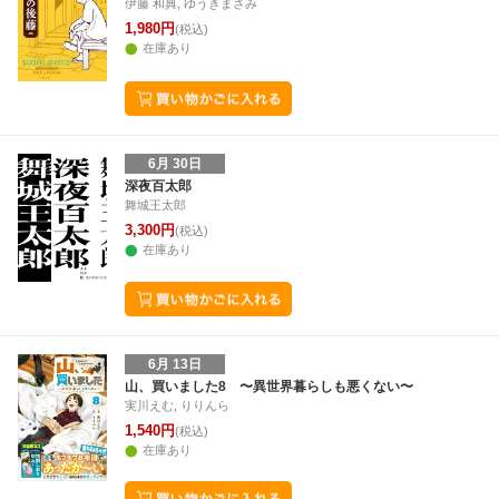
伊藤 和典, ゆうきまさみ
1,980円
(税込)
在庫あり
6月 30日
深夜百太郎
舞城王太郎
3,300円
(税込)
在庫あり
6月 13日
山、買いました8 〜異世界暮らしも悪くない〜
実川えむ, りりんら
1,540円
(税込)
在庫あり