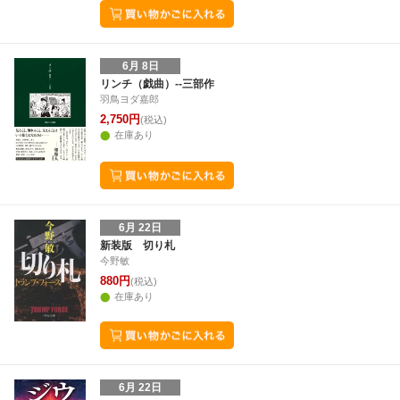
6月 8日
リンチ（戯曲）--三部作
羽鳥ヨダ嘉郎
2,750円
(税込)
在庫あり
6月 22日
新装版 切り札
今野敏
880円
(税込)
在庫あり
6月 22日