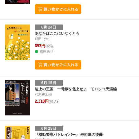
6月 24日
あなたはここにいなくとも
町田 そのこ
693円
(税込)
在庫あり
6月 15日
途上の王国 一号線を北上せよ モロッコ天涯編
沢木耕太郎
2,310円
(税込)
6月 25日
『機動警察パトレイバー』 寿司屋の後藤