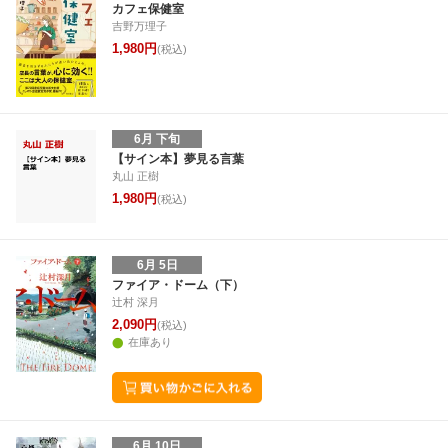
カフェ保健室
吉野万理子
1,980円
(税込)
6月 下旬
【サイン本】夢見る言葉
丸山 正樹
1,980円
(税込)
6月 5日
ファイア・ドーム（下）
辻村 深月
2,090円
(税込)
在庫あり
6月 10日