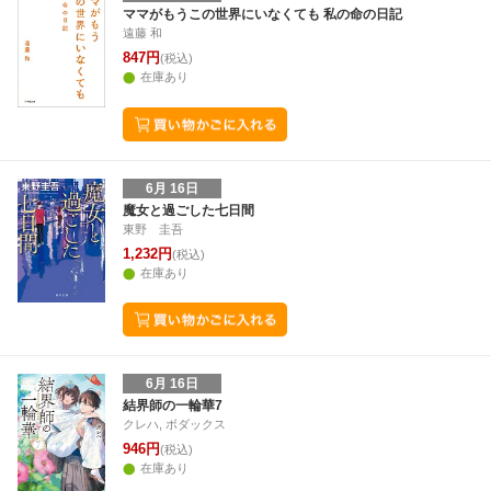
ママがもうこの世界にいなくても 私の命の日記
遠藤 和
847円
(税込)
在庫あり
6月 16日
魔女と過ごした七日間
東野 圭吾
1,232円
(税込)
在庫あり
6月 16日
結界師の一輪華7
クレハ, ボダックス
946円
(税込)
在庫あり