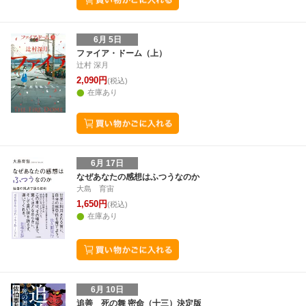
6月 5日
ファイア・ドーム（上）
辻村 深月
2,090円
(税込)
在庫あり
6月 17日
なぜあなたの感想はふつうなのか
大島 育宙
1,650円
(税込)
在庫あり
6月 10日
追善 死の舞 密命（十三）決定版