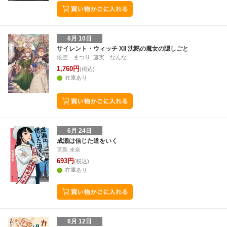
6月 10日
サイレント・ウィッチ XII 沈黙の魔女の隠しごと
依空 まつり, 藤実 なんな
1,760円
(税込)
在庫あり
6月 24日
成瀬は信じた道をいく
宮島 未奈
693円
(税込)
在庫あり
6月 12日