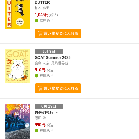
BUTTER
柚木 麻子
1,045円
(税込)
在庫あり
6月 3日
GOAT Summer 2026
宮島 未奈, 尾崎世界観
510円
(税込)
在庫あり
6月 19日
鈍色幻視行 下
恩田 陸
990円
(税込)
在庫あり