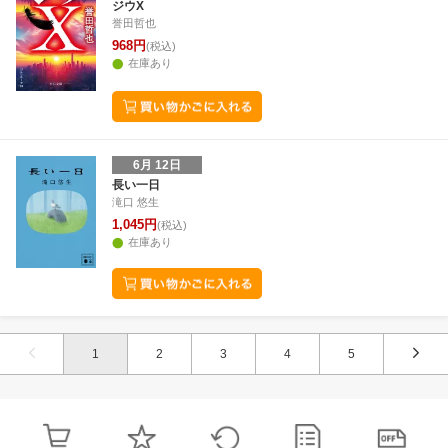
ジウX
誉田哲也
968円
(税込)
在庫あり
6月 12日
長い一日
滝口 悠生
1,045円
(税込)
在庫あり
1
2
3
4
5