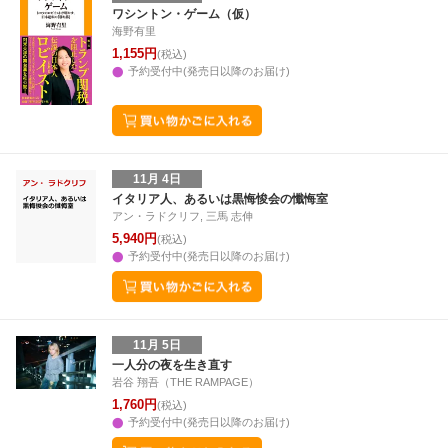
28
29
30
31
22
23
24
25
26
27
28
27
28
29
3
ワシントン・ゲーム（仮）
海野有里
4
5
6
7
29
30
1
2
3
4
5
3
4
5
6
1,155円
(税込)
予約受付中(発売日以降のお届け)
11月 4日
イタリア人、あるいは黒悔悛会の懺悔室
アン・ラドクリフ, 三馬 志伸
5,940円
(税込)
予約受付中(発売日以降のお届け)
11月 5日
一人分の夜を生き直す
岩谷 翔吾（THE RAMPAGE）
1,760円
(税込)
予約受付中(発売日以降のお届け)