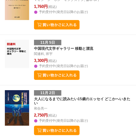
1,760円
(税込)
予約受付中(発売日以降のお届け)
11月 5日
中国現代文学ギャラリー 移動と漂流
閻連科, 班宇
3,300円
(税込)
予約受付中(発売日以降のお届け)
11月 2日
大人になるまでに読みたい15歳のエッセイ どこかへいきた
い
和合亮一
2,750円
(税込)
予約受付中(発売日以降のお届け)