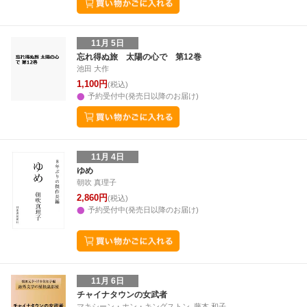
11月 5日
忘れ得ぬ旅 太陽の心で 第12巻
池田 大作
1,100円
(税込)
予約受付中(発売日以降のお届け)
11月 4日
ゆめ
朝吹 真理子
2,860円
(税込)
予約受付中(発売日以降のお届け)
11月 6日
チャイナタウンの女武者
マキシーン・ホン・キングストン, 藤本 和子