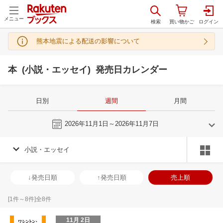
メニュー
熊本地震による配送の影響について
本 (小説・エッセイ) 発売日カレンダー
日別
週間
月間
今週
2026年11月1日～2026年11月7日
小説・エッセイ
10
11
2026
2026
年
月
年
月
30
1
2
3
25
26
27
28
29
30
31
29
30
1
2
↓発売日順
↑発売日順
売上順
7
8
9
10
1
2
3
4
5
6
7
6
7
8
9
14
15
16
17
8
9
10
11
12
13
14
13
14
15
1
[
1
件～
8
件]全
8
件
21
22
23
24
15
16
17
18
19
20
21
20
21
22
2
11月 2日