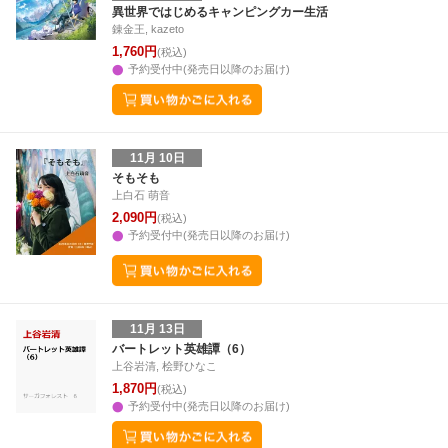
異世界ではじめるキャンピングカー生活
錬金王, kazeto
1,760円
(税込)
予約受付中(発売日以降のお届け)
11月 10日
そもそも
上白石 萌音
2,090円
(税込)
予約受付中(発売日以降のお届け)
11月 13日
バートレット英雄譚（6）
上谷岩清, 桧野ひなこ
1,870円
(税込)
予約受付中(発売日以降のお届け)