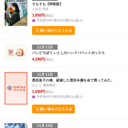
28
29
30
31
22
23
24
25
26
27
28
27
28
29
3
そもそも【特装版】
上白石 萌音
4
5
6
7
29
30
1
2
3
4
5
3
4
5
6
3,850円
(税込)
予約受付中(発売日以降のお届け)
11月 11日
パンどろぼう いとしのハンドパペットボックス
4,290円
(税込)
11月 11日
悪役皇子の俺、破滅した悪役令嬢を金で買ってみた。
おとら, 桑島黎音
1,650円
(税込)
予約受付中(発売日以降のお届け)
11月 14日