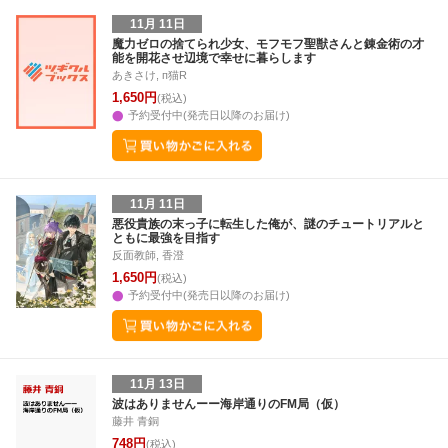
11月 11日
魔力ゼロの捨てられ少女、モフモフ聖獣さんと錬金術の才
能を開花させ辺境で幸せに暮らします
あきさけ, п猫R
1,650円
(税込)
予約受付中(発売日以降のお届け)
11月 11日
悪役貴族の末っ子に転生した俺が、謎のチュートリアルと
ともに最強を目指す
反面教師, 香澄
1,650円
(税込)
予約受付中(発売日以降のお届け)
11月 13日
波はありませんーー海岸通りのFM局（仮）
藤井 青銅
748円
(税込)