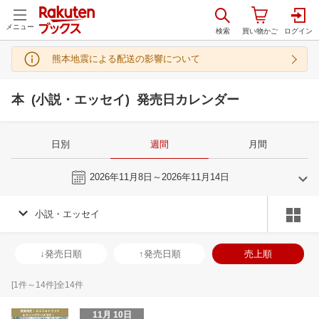
メニュー
熊本地震による配送の影響について
本 (小説・エッセイ) 発売日カレンダー
日別
週間
月間
今週
2026年11月8日～2026年11月14日
小説・エッセイ
10
11
2026
2026
年
月
年
月
30
1
2
3
25
26
27
28
29
30
31
29
30
1
2
↓発売日順
↑発売日順
売上順
7
8
9
10
1
2
3
4
5
6
7
6
7
8
9
14
15
16
17
8
9
10
11
12
13
14
13
14
15
1
[
1
件～
14
件]全
14
件
21
22
23
24
15
16
17
18
19
20
21
20
21
22
2
11月 10日