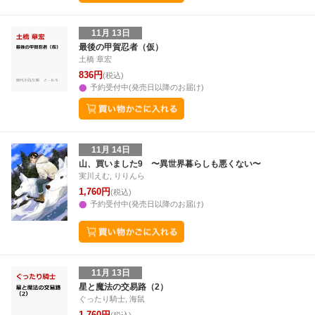
11月 13日
最後の甲賀忍者（仮）
土橋 章宏
836円
(税込)
予約受付中(発売日以降のお届け)
11月 14日
山、買いました9 〜異世界暮らしも悪くない〜
実川えむ, りりんら
1,760円
(税込)
予約受付中(発売日以降のお届け)
11月 13日
星と魔法の交易路（2）
ぐったり騎士, 海鼠
1,760円