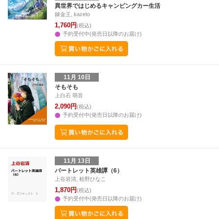
異世界ではじめるキャンピングカー生活
錬金王, kazeto
1,760円
(税込)
予約受付中(発売日以降のお届け)
11月 10日
そもそも
上白石 萌音
2,090円
(税込)
予約受付中(発売日以降のお届け)
11月 13日
バートレット英雄譚（6）
上谷岩清, 桧野ひなこ
1,870円
(税込)
予約受付中(発売日以降のお届け)