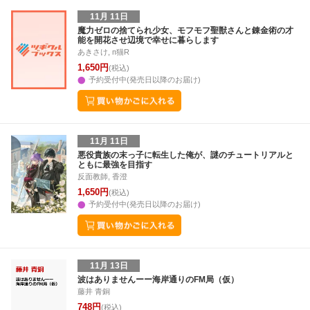
11月 11日
魔力ゼロの捨てられ少女、モフモフ聖獣さんと錬金術の才
能を開花させ辺境で幸せに暮らします
あきさけ, п猫R
1,650円
(税込)
予約受付中(発売日以降のお届け)
11月 11日
悪役貴族の末っ子に転生した俺が、謎のチュートリアルと
ともに最強を目指す
反面教師, 香澄
1,650円
(税込)
予約受付中(発売日以降のお届け)
11月 13日
波はありませんーー海岸通りのFM局（仮）
藤井 青銅
748円
(税込)