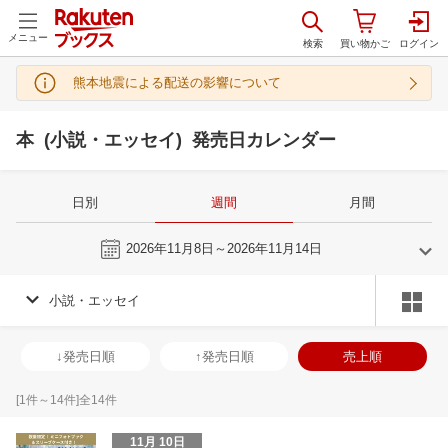
メニュー
熊本地震による配送の影響について
本 (小説・エッセイ) 発売日カレンダー
日別
週間
月間
今週
2026年11月8日～2026年11月14日
小説・エッセイ
10
11
2026
2026
年
月
年
月
30
1
2
3
25
26
27
28
29
30
31
29
30
1
2
↓発売日順
↑発売日順
売上順
7
8
9
10
1
2
3
4
5
6
7
6
7
8
9
14
15
16
17
8
9
10
11
12
13
14
13
14
15
1
[
1
件～
14
件]全
14
件
21
22
23
24
15
16
17
18
19
20
21
20
21
22
2
11月 10日