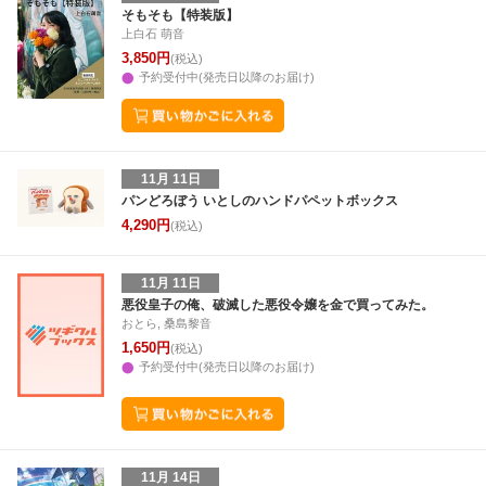
28
29
30
31
22
23
24
25
26
27
28
27
28
29
3
そもそも【特装版】
上白石 萌音
4
5
6
7
29
30
1
2
3
4
5
3
4
5
6
3,850円
(税込)
予約受付中(発売日以降のお届け)
11月 11日
パンどろぼう いとしのハンドパペットボックス
4,290円
(税込)
11月 11日
悪役皇子の俺、破滅した悪役令嬢を金で買ってみた。
おとら, 桑島黎音
1,650円
(税込)
予約受付中(発売日以降のお届け)
11月 14日