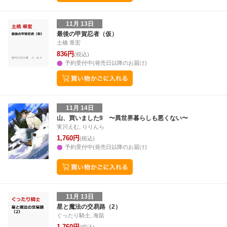
11月 13日
最後の甲賀忍者（仮）
土橋 章宏
836円
(税込)
予約受付中(発売日以降のお届け)
11月 14日
山、買いました9 〜異世界暮らしも悪くない〜
実川えむ, りりんら
1,760円
(税込)
予約受付中(発売日以降のお届け)
11月 13日
星と魔法の交易路（2）
ぐったり騎士, 海鼠
1,760円