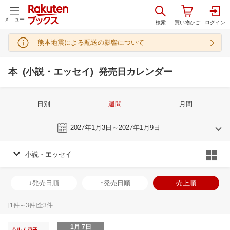
メニュー
熊本地震による配送の影響について
本 (小説・エッセイ) 発売日カレンダー
日別
週間
月間
今週
2027年1月3日～2027年1月9日
小説・エッセイ
12
1
2027
2027
年
月
年
月
2
3
4
5
27
28
29
30
31
1
2
31
1
2
3
↓発売日順
↑発売日順
売上順
9
10
11
12
3
4
5
6
7
8
9
7
8
9
1
16
17
18
19
10
11
12
13
14
15
16
14
15
16
1
[
1
件～
3
件]全
3
件
23
24
25
26
17
18
19
20
21
22
23
21
22
23
2
1月 7日