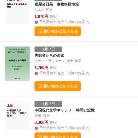
30
31
1
2
24
25
26
27
28
29
30
28
1
2
3
猫屋台日乗 生物多様性篇
ハルノ 宵子
6
7
8
9
31
1
2
3
4
5
6
7
8
9
1
1,870円
(税込)
予約受付中(発売日以降のお届け)
1月 7日
失踪者たちの画家
ポール・ラファージ, 柴田 元幸
1,760円
(税込)
予約受付中(発売日以降のお届け)
1月 7日
中国現代文学ギャラリー 時間と記憶
余華, 韓松
3,300円
(税込)
予約受付中(発売日以降のお届け)