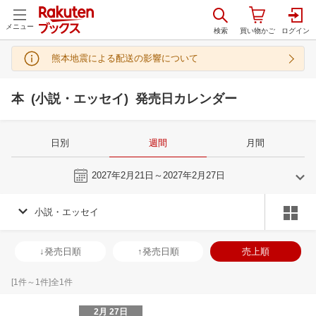
メニュー
熊本地震による配送の影響について
本 (小説・エッセイ) 発売日カレンダー
日別
週間
月間
今週
2027年2月21日～2027年2月27日
小説・エッセイ
1
2
2027
2027
年
月
年
月
30
31
1
2
31
1
2
3
4
5
6
28
1
2
3
↓発売日順
↑発売日順
売上順
6
7
8
9
7
8
9
10
11
12
13
7
8
9
1
13
14
15
16
14
15
16
17
18
19
20
14
15
16
1
[
1
件～
1
件]全
1
件
20
21
22
23
21
22
23
24
25
26
27
21
22
23
2
2月 27日