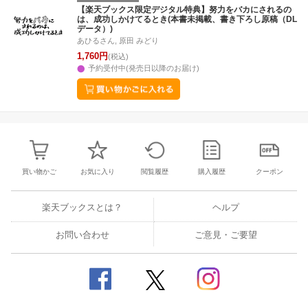
27
28
29
30
28
1
2
3
4
5
6
28
29
30
3
【楽天ブックス限定デジタル特典】努力をバカにされるの
は、成功しかけてるとき(本書未掲載、書き下ろし原稿（DL
3
4
5
6
7
8
9
10
11
12
13
4
5
6
7
データ）)
あひるさん, 原田 みどり
1,760円
(税込)
予約受付中(発売日以降のお届け)
買い物かご
お気に入り
閲覧履歴
購入履歴
クーポン
楽天ブックスとは？
ヘルプ
お問い合わせ
ご意見・ご要望