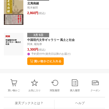
27
28
29
30
28
1
2
3
4
5
6
28
29
30
3
北夷南縺
熊木敏郎
3
4
5
6
7
8
9
10
11
12
13
4
5
6
7
2,860円
(税込)
3月 5日
中国現代文学ギャラリー 風土と社会
阿来, 楊知寒
3,300円
(税込)
予約受付中(発売日以降のお届け)
買い物かご
お気に入り
閲覧履歴
購入履歴
クーポン
楽天ブックスとは？
ヘルプ