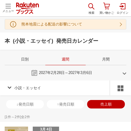
メニュー
熊本地震による配送の影響について
本 (小説・エッセイ) 発売日カレンダー
日別
週間
月間
今週
2027年2月28日～2027年3月6日
小説・エッセイ
1
2
2027
2027
年
月
年
月
30
31
1
2
31
1
2
3
4
5
6
28
1
2
3
↓発売日順
↑発売日順
売上順
6
7
8
9
7
8
9
10
11
12
13
7
8
9
1
13
14
15
16
14
15
16
17
18
19
20
14
15
16
1
[
1
件～
2
件]全
2
件
20
21
22
23
21
22
23
24
25
26
27
21
22
23
2
3月 4日