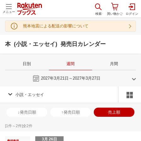
メニュー
熊本地震による配送の影響について
本 (小説・エッセイ) 発売日カレンダー
日別
週間
月間
今週
2027年3月21日～2027年3月27日
小説・エッセイ
2
3
2027
2027
年
月
年
月
3
4
5
6
28
1
2
3
4
5
6
28
29
30
3
↓発売日順
↑発売日順
売上順
10
11
12
13
7
8
9
10
11
12
13
4
5
6
7
17
18
19
20
14
15
16
17
18
19
20
11
12
13
1
[
1
件～
2
件]全
2
件
24
25
26
27
21
22
23
24
25
26
27
18
19
20
2
3月 26日