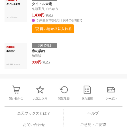
3
4
5
6
28
29
30
31
1
2
3
25
26
27
2
タイトル未定
鬼頭香月, 白谷ゆう
10
11
12
13
4
5
6
7
8
9
10
2
3
4
5
1,430円
(税込)
予約受付中(発売日以降のお届け)
3月 24日
春の訪れ
和田誠
990円
(税込)
買い物かご
お気に入り
閲覧履歴
購入履歴
クーポン
楽天ブックスとは？
ヘルプ
お問い合わせ
ご意見・ご要望