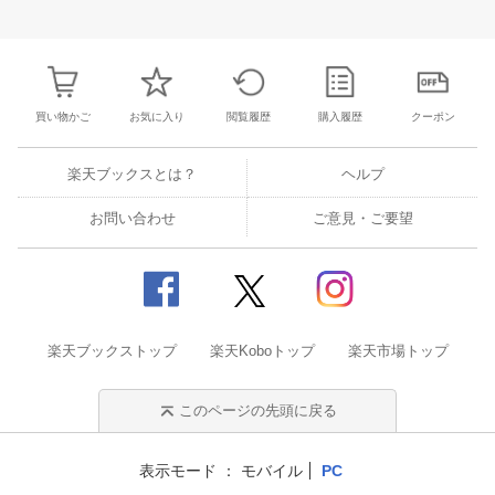
31
1
2
3
25
26
27
28
29
30
1
23
24
25
2
7
8
9
10
2
3
4
5
6
7
8
30
31
1
2
買い物かご
お気に入り
閲覧履歴
購入履歴
クーポン
楽天ブックスとは？
ヘルプ
お問い合わせ
ご意見・ご要望
楽天ブックストップ
楽天Koboトップ
楽天市場トップ
このページの先頭に戻る
表示モード
モバイル
PC