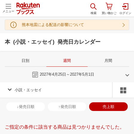
メニュー
熊本地震による配送の影響について
本 (小説・エッセイ) 発売日カレンダー
日別
週間
月間
今週
2027年4月25日～2027年5月1日
小説・エッセイ
3
4
2027
2027
年
月
年
月
3
4
5
6
28
29
30
31
1
2
3
25
26
27
2
↓発売日順
↑発売日順
売上順
10
11
12
13
4
5
6
7
8
9
10
2
3
4
5
17
18
19
20
11
12
13
14
15
16
17
9
10
11
1
ご指定の条件に該当する商品は見つかりませんでした。
24
25
26
27
18
19
20
21
22
23
24
16
17
18
1