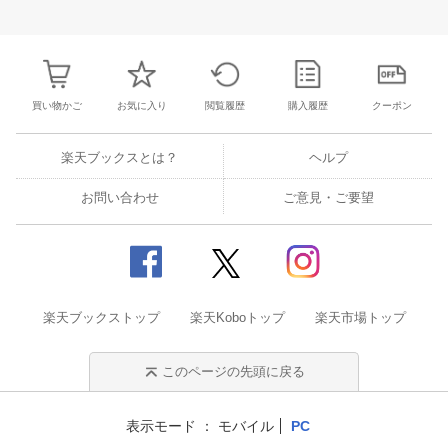
28
29
30
1
23
24
25
26
27
28
29
27
28
29
3
5
6
7
8
30
31
1
2
3
4
5
4
5
6
7
買い物かご
お気に入り
閲覧履歴
購入履歴
クーポン
楽天ブックスとは？
ヘルプ
お問い合わせ
ご意見・ご要望
楽天ブックストップ
楽天Koboトップ
楽天市場トップ
このページの先頭に戻る
表示モード
モバイル
PC