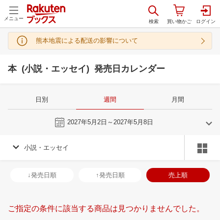
メニュー
熊本地震による配送の影響について
本 (小説・エッセイ) 発売日カレンダー
日別
週間
月間
今週
2027年5月2日～2027年5月8日
小説・エッセイ
4
5
2027
2027
年
月
年
月
31
1
2
3
25
26
27
28
29
30
1
30
31
1
2
↓発売日順
↑発売日順
売上順
7
8
9
10
2
3
4
5
6
7
8
6
7
8
9
14
15
16
17
9
10
11
12
13
14
15
13
14
15
1
ご指定の条件に該当する商品は見つかりませんでした。
21
22
23
24
16
17
18
19
20
21
22
20
21
22
2