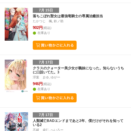
7月 15日
落ちこぼれ聖女は最強竜騎士の専属治癒担当
たかつじ 楓, 鈴ノ助
902円
(税込)
在庫あり
7月 17日
クラスのクォーター美少女が義妹になった。知らないうち
に口説いてた。3
浮葉 まゆ, ゆがー
946円
(税込)
在庫あり
7月 17日
人類滅亡BADエンドまであと2年、僕だけがそれを知って
いる2
不破 貞仁, へいろー