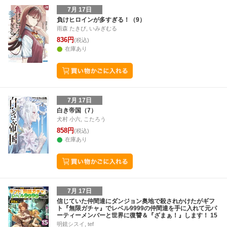
7月 17日
負けヒロインが多すぎる！（9）
雨森 たきび, いみぎむる
836円
(税込)
在庫あり
7月 17日
白き帝国（7）
犬村 小六, こたろう
858円
(税込)
在庫あり
7月 17日
信じていた仲間達にダンジョン奥地で殺されかけたがギフ
ト『無限ガチャ』でレベル9999の仲間達を手に入れて元パ
ーティーメンバーと世界に復讐＆『ざまぁ！』します！ 15
明鏡シスイ, tef