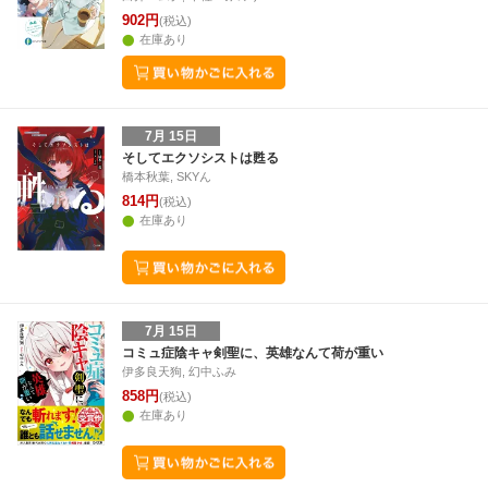
902円
(税込)
在庫あり
7月 15日
そしてエクソシストは甦る
橋本秋葉, SKYん
814円
(税込)
在庫あり
7月 15日
コミュ症陰キャ剣聖に、英雄なんて荷が重い
伊多良天狗, 幻中ふみ
858円
(税込)
在庫あり