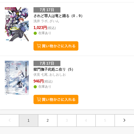
7月 17日
されど罪人は竜と踊る（0．9）
浅井 ラボ, ざいん
1,023円
(税込)
在庫あり
7月 17日
獄門撫子此処ニ在リ（5）
伏見 七尾, おしおしお
946円
(税込)
在庫あり
1
2
3
4
5