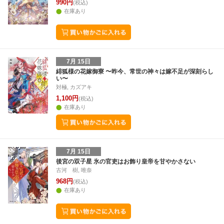
990円
(税込)
在庫あり
7月 15日
緋狐様の花嫁御寮 〜昨今、常世の神々は嫁不足が深刻らし
い〜
対極, カズアキ
1,100円
(税込)
在庫あり
7月 15日
後宮の双子星 氷の官吏はお飾り皇帝を甘やかさない
古河 樹, 唯奈
968円
(税込)
在庫あり