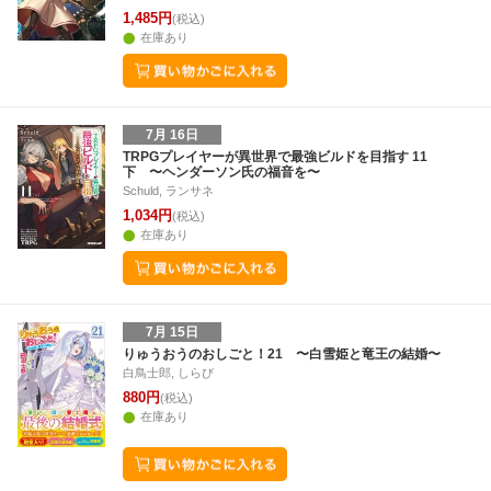
1,485円
(税込)
在庫あり
7月 16日
TRPGプレイヤーが異世界で最強ビルドを目指す 11
下 〜ヘンダーソン氏の福音を〜
Schuld, ランサネ
1,034円
(税込)
在庫あり
7月 15日
りゅうおうのおしごと！21 〜白雪姫と竜王の結婚〜
白鳥士郎, しらび
880円
(税込)
在庫あり