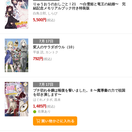
1
2
3
4
26
27
28
29
30
31
1
23
24
25
2
りゅうおうのおしごと！21 〜白雪姫と竜王の結婚〜 完
結記念メモリアルブック付き特装版
8
9
10
11
2
3
4
5
6
7
8
30
31
1
2
白鳥士郎, しらび
5,500円
(税込)
7月 17日
変人のサラダボウル（10）
平坂 読, カントク
792円
(税込)
7月 17日
ブチ切れ令嬢は報復を誓いました。 8 〜魔導書の力で祖国
を叩き潰します〜
はぐれメタボ, 昌未
1,485円
(税込)
在庫あり