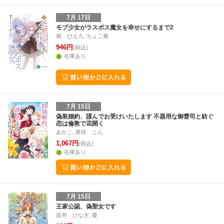
7月 17日
モブ少女がラスボス魔女を幸せにするまで2
鴉 ぴえろ, ちょこ庵
946円
(税込)
在庫あり
7月 15日
偽装婚約、謹んでお受けいたします 不器用な御曹司と紡ぐ
恋は倫敦で花開く
あかこ, 夜咲 こん
1,067円
(税込)
在庫あり
7月 15日
王家公認、偽聖女です
坂井 ひなぎ, 憂