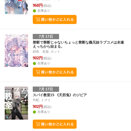
968円
(税込)
在庫あり
7月 17日
禁断で禁断じゃないちょっと禁断な義兄妹ラブコメは未遂
えっちから始まる。
緋色 友架, カット
902円
(税込)
在庫あり
7月 17日
スパイ教室15 《天邪鬼》のジビア
竹町, トマリ
902円
(税込)
在庫あり