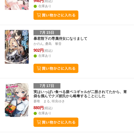
946円
(税込)
在庫あり
7月 15日
暴君陛下の専属侍女になりまして
かのん, 桑島 黎音
902円
(税込)
在庫あり
7月 17日
実はいっぱい食べる腹ペコギャルが二股されてたから、胃
袋を掴んでクズ彼氏から略奪することにした
蒼唯 まる, 咲良ゆき
880円
(税込)
在庫あり