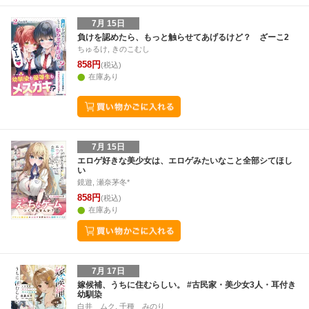
7月 15日
負けを認めたら、もっと触らせてあげるけど？ ざーこ2
ちゅるけ, きのこむし
858円
(税込)
在庫あり
7月 15日
エロゲ好きな美少女は、エロゲみたいなこと全部シてほし
い
鏡遊, 瀬奈茅冬*
858円
(税込)
在庫あり
7月 17日
嫁候補、うちに住むらしい。 #古民家・美少女3人・耳付き
幼馴染
白井 ムク, 千種 みのり