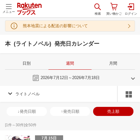
メニュー
熊本地震による配送の影響について
本 (ライトノベル) 発売日カレンダー
日別
週間
月間
今週
2026年7月12日～2026年7月18日
ライトノベル
6
7
2026
2026
年
月
年
月
3
4
5
6
28
29
30
1
2
3
4
26
27
28
2
↓発売日順
↑発売日順
売上順
10
11
12
13
5
6
7
8
9
10
11
2
3
4
5
17
18
19
20
12
13
14
15
16
17
18
9
10
11
1
[
1
件～
30
件]全
50
件
24
25
26
27
19
20
21
22
23
24
25
16
17
18
1
7月 15日