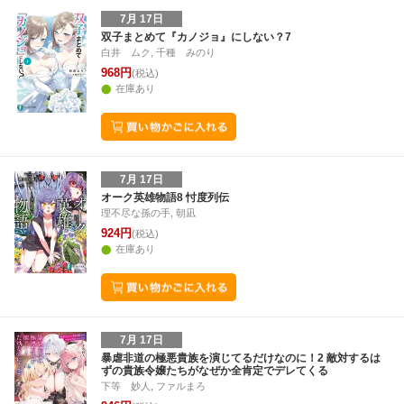
7月 17日
双子まとめて『カノジョ』にしない？7
白井 ムク, 千種 みのり
968円
(税込)
在庫あり
7月 17日
オーク英雄物語8 忖度列伝
理不尽な孫の手, 朝凪
924円
(税込)
在庫あり
7月 17日
暴虐非道の極悪貴族を演じてるだけなのに！2 敵対するは
ずの貴族令嬢たちがなぜか全肯定でデレてくる
下等 妙人, ファルまろ