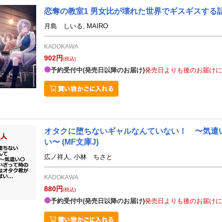
恋奪の教室1 男女比が壊れた世界でギスギスする
月島 しいる, MAIRO
KADOKAWA
902円
(税込)
予約受付中(発売日以降のお届け)
発売日よりも後のお届けに
オタクに堕ちないギャルなんていない！ 〜気遣
い〜
(MF文庫J)
広ノ祥人, 小林 ちさと
KADOKAWA
880円
(税込)
予約受付中(発売日以降のお届け)
発売日よりも後のお届けに