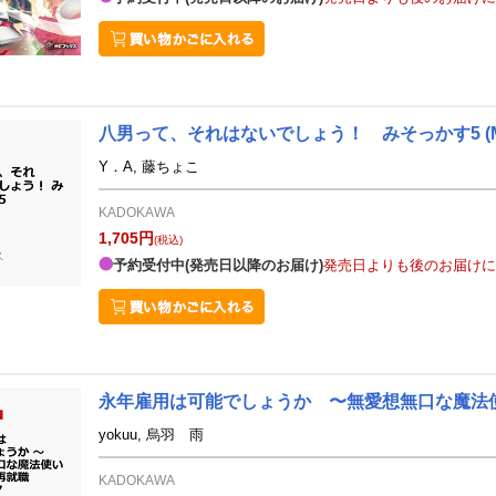
八男って、それはないでしょう！ みそっかす5
Y．A, 藤ちょこ
KADOKAWA
1,705円
(税込)
予約受付中(発売日以降のお届け)
発売日よりも後のお届けに
永年雇用は可能でしょうか 〜無愛想無口な魔法
yokuu, 烏羽 雨
KADOKAWA