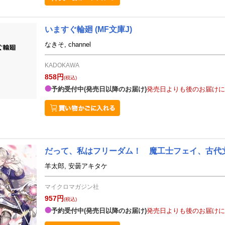
いますぐ輪廻
(MF文庫J)
なきそ, channel
KADOKAWA
858円
(税込)
予約受付中(発売日以降のお届け)
発売日よりも後のお届けに
だって、私はフリーダム！ 魔工士フェイ、古代
羊太郎, 安曇アキタケ
マイクロマガジン社
957円
(税込)
予約受付中(発売日以降のお届け)
発売日よりも後のお届けに