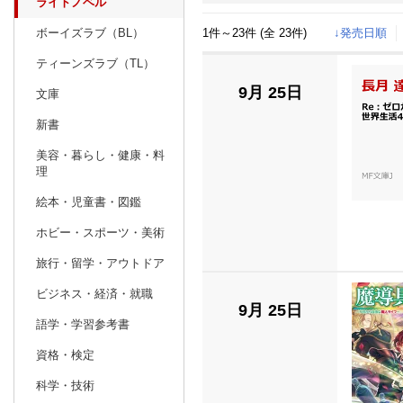
ライトノベル
1件～23件 (全 23件)
↓発売日順
ボーイズラブ（BL）
日別
週間
ティーンズラブ（TL）
prev
7
2026
20
年
月
9月 25日
文庫
28
29
30
1
2
3
4
26
27
28
新書
5
6
7
8
9
10
11
2
3
4
美容・暮らし・健康・料
理
12
13
14
15
16
17
18
9
10
11
絵本・児童書・図鑑
19
20
21
22
23
24
25
16
17
18
ホビー・スポーツ・美術
26
27
28
29
30
31
1
23
24
25
旅行・留学・アウトドア
2
3
4
5
6
7
8
30
31
1
ビジネス・経済・就職
9月 25日
語学・学習参考書
資格・検定
科学・技術