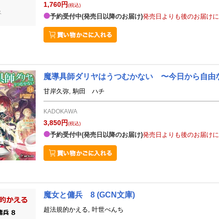
1,760円
(税込)
予約受付中(発売日以降のお届け)
発売日よりも後のお届けに
魔導具師ダリヤはうつむかない 〜今日から自由
甘岸久弥, 駒田 ハチ
KADOKAWA
3,850円
(税込)
予約受付中(発売日以降のお届け)
発売日よりも後のお届けに
魔女と傭兵 8
(GCN文庫)
超法規的かえる, 叶世べんち