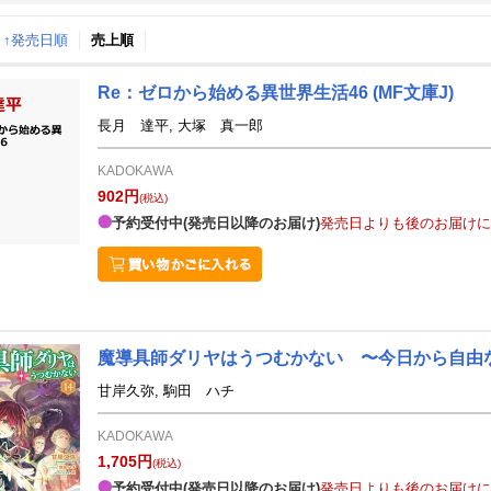
↑発売日順
売上順
月間
Re：ゼロから始める異世界生活46
(MF文庫J)
8
9
26
2026
年
月
年
月
長月 達平, 大塚 真一郎
29
30
31
1
30
31
1
2
3
4
KADOKAWA
5
6
7
8
6
7
8
9
10
11
902円
(税込)
12
13
14
15
13
14
15
16
17
18
予約受付中(発売日以降のお届け)
発売日よりも後のお届けに
19
20
21
22
20
21
22
23
24
25
26
27
28
29
27
28
29
30
1
2
2
3
4
5
4
5
6
7
8
9
魔導具師ダリヤはうつむかない 〜今日から自由な
甘岸久弥, 駒田 ハチ
KADOKAWA
1,705円
(税込)
予約受付中(発売日以降のお届け)
発売日よりも後のお届けに