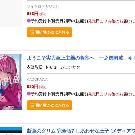
マイクロマガジン社
836円
(税込)
予約受付中(発売日以降のお届け)
発売日よりも後のお届けに
ようこそ実力至上主義の教室へ 一之瀬帆波 キ
衣笠彰梧, トモセ シュンサク
KADOKAWA
935円
(税込)
予約受付中(発売日以降のお届け)
発売日よりも後のお届けに
断章のグリム 完全版7 しあわせな王子
(メディア