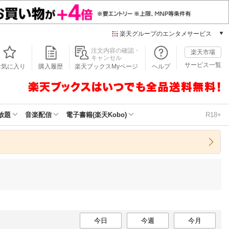
楽天グループのエンタメサービス
本/ゲーム/CD/DVD
注文内容の確認・
楽天市場
キャンセル
楽天ブックス
サービス一覧
お気に入り
購入履歴
楽天ブックスMyページ
ヘルプ
電子書籍
楽天Kobo
雑誌読み放題
楽天マガジン
放題
音楽配信
電子書籍(楽天Kobo)
R18+
音楽配信
楽天ミュージック
動画配信
楽天TV
動画配信ガイド
Rakuten PLAY
無料テレビ
Rチャンネル
チケット
今日
今週
今月