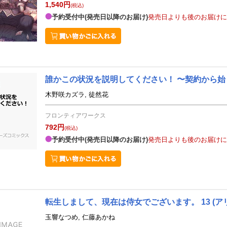
1,540円
(税込)
予約受付中(発売日以降のお届け)
発売日よりも後のお届けに
誰かこの状況を説明してください！ 〜契約から始ま
木野咲カズラ, 徒然花
フロンティアワークス
792円
(税込)
予約受付中(発売日以降のお届け)
発売日よりも後のお届けに
転生しまして、現在は侍女でございます。 13
(ア
玉響なつめ, 仁藤あかね