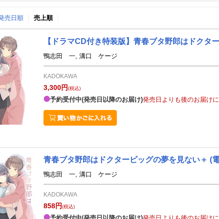
↑発売日順
売上順
月間
【ドラマCD付き特装版】青春ブタ野郎はドクタ
9
10
26
2026
年
月
年
月
鴨志田 一, 溝口 ケージ
2
3
4
5
27
28
29
30
1
2
KADOKAWA
9
10
11
12
4
5
6
7
8
9
3,300円
(税込)
16
17
18
19
11
12
13
14
15
16
予約受付中(発売日以降のお届け)
発売日よりも後のお届けに
23
24
25
26
18
19
20
21
22
23
30
1
2
3
25
26
27
28
29
30
7
8
9
10
1
2
3
4
5
6
青春ブタ野郎はドクターピッグの夢を見ない＋
(
鴨志田 一, 溝口 ケージ
KADOKAWA
858円
(税込)
予約受付中(発売日以降のお届け)
発売日よりも後のお届けに