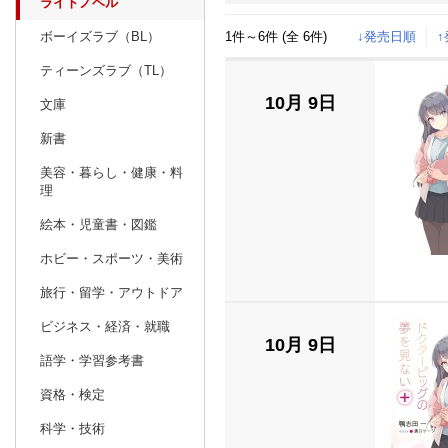
ライトノベル
1件～6件 (全 6件)
↓発売日順
ボーイズラブ（BL）
日別
週間
ティーンズラブ（TL）
prev
8
2026
20
年
月
10月 9日
文庫
26
27
28
29
30
31
1
30
31
1
新書
2
3
4
5
6
7
8
6
7
8
美容・暮らし・健康・料
理
9
10
11
12
13
14
15
13
14
15
絵本・児童書・図鑑
16
17
18
19
20
21
22
20
21
22
ホビー・スポーツ・美術
23
24
25
26
27
28
29
27
28
29
旅行・留学・アウトドア
30
31
1
2
3
4
5
4
5
6
ビジネス・経済・就職
10月 9日
語学・学習参考書
資格・検定
科学・技術