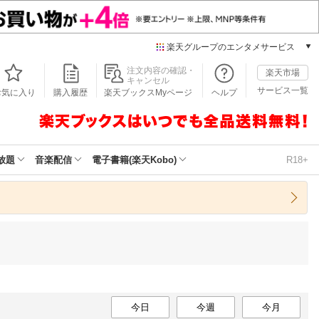
楽天グループのエンタメサービス
本/ゲーム/CD/DVD
注文内容の確認・
楽天市場
キャンセル
楽天ブックス
サービス一覧
お気に入り
購入履歴
楽天ブックスMyページ
ヘルプ
電子書籍
楽天Kobo
雑誌読み放題
楽天マガジン
放題
音楽配信
電子書籍(楽天Kobo)
R18+
音楽配信
楽天ミュージック
動画配信
楽天TV
動画配信ガイド
Rakuten PLAY
無料テレビ
Rチャンネル
チケット
今日
今週
今月