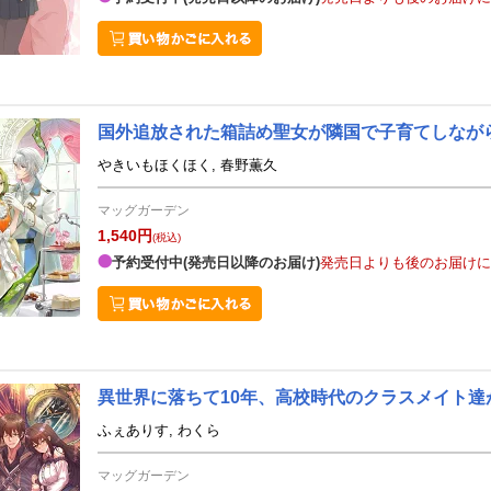
国外追放された箱詰め聖女が隣国で子育てしなが
やきいもほくほく, 春野薫久
マッグガーデン
1,540円
(税込)
予約受付中(発売日以降のお届け)
発売日よりも後のお届けに
異世界に落ちて10年、高校時代のクラスメイト達
ふぇありす, わくら
マッグガーデン