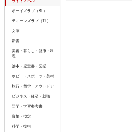
ライトノベル
ボーイズラブ（BL）
日別
週間
ティーンズラブ（TL）
prev
9
2026
20
年
月
文庫
30
31
1
2
3
4
5
27
28
29
新書
6
7
8
9
10
11
12
4
5
6
美容・暮らし・健康・料
理
13
14
15
16
17
18
19
11
12
13
絵本・児童書・図鑑
20
21
22
23
24
25
26
18
19
20
ホビー・スポーツ・美術
27
28
29
30
1
2
3
25
26
27
旅行・留学・アウトドア
4
5
6
7
8
9
10
1
2
3
ビジネス・経済・就職
語学・学習参考書
資格・検定
科学・技術