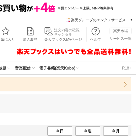
楽天グループのエンタメサービス
本/ゲーム/CD/DVD
注文内容の確認・
楽天市場
キャンセル
楽天ブックス
サービス一覧
お気に入り
購入履歴
楽天ブックスMyページ
ヘルプ
電子書籍
楽天Kobo
雑誌読み放題
楽天マガジン
放題
音楽配信
電子書籍(楽天Kobo)
R18+
音楽配信
楽天ミュージック
動画配信
楽天TV
動画配信ガイド
Rakuten PLAY
無料テレビ
Rチャンネル
チケット
今日
今週
今月