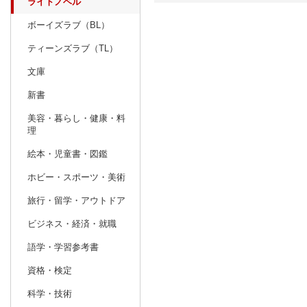
ライトノベル
ボーイズラブ（BL）
日別
週間
ティーンズラブ（TL）
prev
9
2026
20
年
月
文庫
30
31
1
2
3
4
5
27
28
29
新書
6
7
8
9
10
11
12
4
5
6
美容・暮らし・健康・料
理
13
14
15
16
17
18
19
11
12
13
絵本・児童書・図鑑
20
21
22
23
24
25
26
18
19
20
ホビー・スポーツ・美術
27
28
29
30
1
2
3
25
26
27
旅行・留学・アウトドア
4
5
6
7
8
9
10
1
2
3
ビジネス・経済・就職
語学・学習参考書
資格・検定
科学・技術