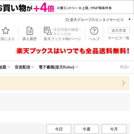
楽天グループのエンタメサービス
本/ゲーム/CD/DVD
注文内容の確認・
楽天市場
キャンセル
楽天ブックス
サービス一覧
お気に入り
購入履歴
楽天ブックスMyページ
ヘルプ
電子書籍
楽天Kobo
雑誌読み放題
楽天マガジン
放題
音楽配信
電子書籍(楽天Kobo)
R18+
音楽配信
楽天ミュージック
動画配信
楽天TV
動画配信ガイド
Rakuten PLAY
無料テレビ
Rチャンネル
チケット
今日
今週
今月