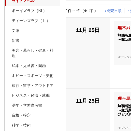
ライトノベル
1件～2件 (全 2件)
↓発売日順
ボーイズラブ（BL）
日別
週間
ティーンズラブ（TL）
prev
9
2026
20
年
月
11月 25日
文庫
30
31
1
2
3
4
5
27
28
29
新書
6
7
8
9
10
11
12
4
5
6
美容・暮らし・健康・料
理
13
14
15
16
17
18
19
11
12
13
絵本・児童書・図鑑
20
21
22
23
24
25
26
18
19
20
ホビー・スポーツ・美術
27
28
29
30
1
2
3
25
26
27
旅行・留学・アウトドア
4
5
6
7
8
9
10
1
2
3
ビジネス・経済・就職
11月 25日
語学・学習参考書
資格・検定
科学・技術