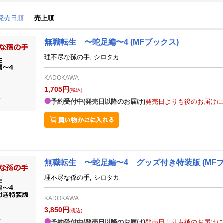
↑発売日順
売上順
月間
無職転生 〜蛇足編〜4
(MFブックス)
10
11
26
2026
年
月
年
月
理不尽な孫の手, シロタカ
30
1
2
3
25
26
27
28
29
30
KADOKAWA
7
8
9
10
1
2
3
4
5
6
1,705円
(税込)
14
15
16
17
8
9
10
11
12
13
予約受付中(発売日以降のお届け)
発売日よりも後のお届けに
21
22
23
24
15
16
17
18
19
20
28
29
30
31
22
23
24
25
26
27
4
5
6
7
29
30
1
2
3
4
無職転生 〜蛇足編〜4 グッズ付き特装版
(MF
理不尽な孫の手, シロタカ
KADOKAWA
3,850円
(税込)
予約受付中(発売日以降のお届け)
発売日よりも後のお届けに