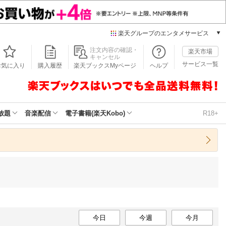
楽天グループのエンタメサービス
本/ゲーム/CD/DVD
注文内容の確認・
楽天市場
キャンセル
楽天ブックス
サービス一覧
お気に入り
購入履歴
楽天ブックスMyページ
ヘルプ
電子書籍
楽天Kobo
雑誌読み放題
楽天マガジン
放題
音楽配信
電子書籍(楽天Kobo)
R18+
音楽配信
楽天ミュージック
動画配信
楽天TV
動画配信ガイド
Rakuten PLAY
無料テレビ
Rチャンネル
チケット
今日
今週
今月