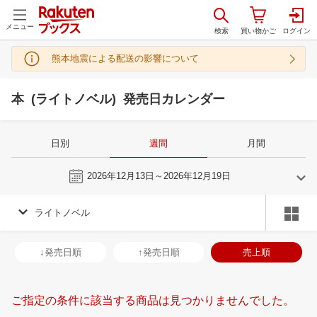
メニュー
熊本地震による配送の影響について
本 (ライトノベル) 発売日カレンダー
日別
週間
月間
今週
2026年12月13日～2026年12月19日
ライトノベル
11
12
2026
2027
年
月
年
月
28
29
30
31
29
30
1
2
3
4
5
27
28
29
3
↓発売日順
↑発売日順
売上順
4
5
6
7
6
7
8
9
10
11
12
3
4
5
6
11
12
13
14
13
14
15
16
17
18
19
10
11
12
1
ご指定の条件に該当する商品は見つかりませんでした。
18
19
20
21
20
21
22
23
24
25
26
17
18
19
2