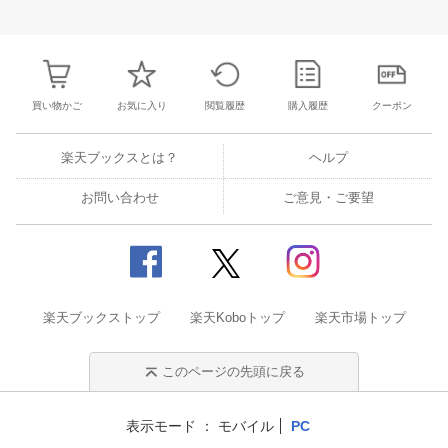
25
26
27
28
27
28
29
30
31
1
2
24
25
26
2
2
3
4
5
3
4
5
6
7
8
9
31
1
2
3
買い物かご
お気に入り
閲覧履歴
購入履歴
クーポン
楽天ブックスとは？
ヘルプ
お問い合わせ
ご意見・ご要望
楽天ブックストップ
楽天Koboトップ
楽天市場トップ
このページの先頭に戻る
表示モード
モバイル
PC