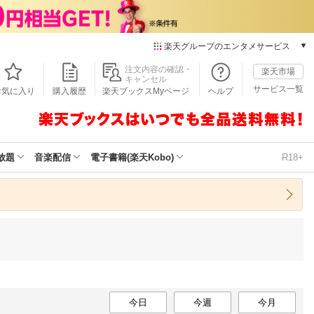
楽天グループのエンタメサービス
本/ゲーム/CD/DVD
注文内容の確認・
楽天市場
キャンセル
楽天ブックス
サービス一覧
お気に入り
購入履歴
楽天ブックスMyページ
ヘルプ
電子書籍
楽天Kobo
雑誌読み放題
楽天マガジン
放題
音楽配信
電子書籍(楽天Kobo)
R18+
音楽配信
楽天ミュージック
動画配信
楽天TV
動画配信ガイド
Rakuten PLAY
無料テレビ
Rチャンネル
チケット
今日
今週
今月