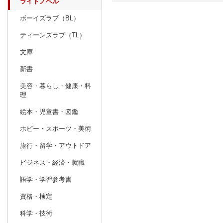
ライトノベル
ボーイズラブ（BL）
日別
週間
ティーンズラブ（TL）
prev
10
2026
20
年
月
文庫
27
28
29
30
1
2
3
25
26
27
新書
4
5
6
7
8
9
10
1
2
3
美容・暮らし・健康・料
理
11
12
13
14
15
16
17
8
9
10
絵本・児童書・図鑑
18
19
20
21
22
23
24
15
16
17
ホビー・スポーツ・美術
25
26
27
28
29
30
31
22
23
24
旅行・留学・アウトドア
1
2
3
4
5
6
7
29
30
1
ビジネス・経済・就職
語学・学習参考書
資格・検定
科学・技術