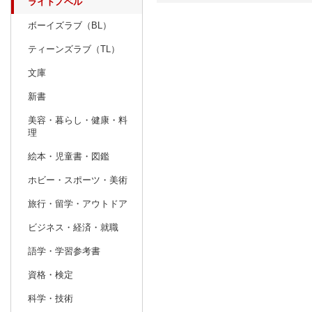
ライトノベル
ボーイズラブ（BL）
日別
週間
ティーンズラブ（TL）
prev
11
2026
20
年
月
文庫
25
26
27
28
29
30
31
29
30
1
新書
1
2
3
4
5
6
7
6
7
8
美容・暮らし・健康・料
理
8
9
10
11
12
13
14
13
14
15
絵本・児童書・図鑑
15
16
17
18
19
20
21
20
21
22
ホビー・スポーツ・美術
22
23
24
25
26
27
28
27
28
29
旅行・留学・アウトドア
29
30
1
2
3
4
5
3
4
5
ビジネス・経済・就職
語学・学習参考書
資格・検定
科学・技術