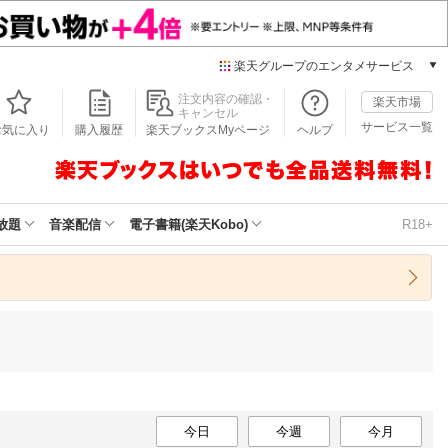
楽天グループのエンタメサービス
本/ゲーム/CD/DVD
注文内容の確認・
楽天市場
キャンセル
楽天ブックス
サービス一覧
お気に入り
購入履歴
楽天ブックスMyページ
ヘルプ
電子書籍
楽天Kobo
雑誌読み放題
楽天マガジン
放題
音楽配信
電子書籍(楽天Kobo)
R18+
音楽配信
楽天ミュージック
動画配信
楽天TV
動画配信ガイド
Rakuten PLAY
無料テレビ
Rチャンネル
チケット
今日
今週
今月