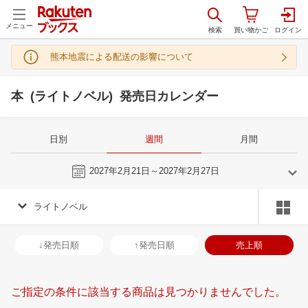
メニュー
熊本地震による配送の影響について
本 (ライトノベル) 発売日カレンダー
日別
週間
月間
今週
2027年2月21日～2027年2月27日
ライトノベル
1
2
2027
2027
年
月
年
月
30
31
1
2
31
1
2
3
4
5
6
28
1
2
3
↓発売日順
↑発売日順
売上順
6
7
8
9
7
8
9
10
11
12
13
7
8
9
1
13
14
15
16
14
15
16
17
18
19
20
14
15
16
1
ご指定の条件に該当する商品は見つかりませんでした。
20
21
22
23
21
22
23
24
25
26
27
21
22
23
2