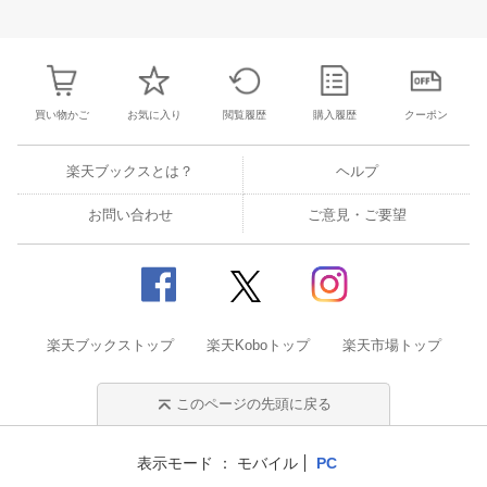
27
28
29
30
28
1
2
3
4
5
6
28
29
30
3
3
4
5
6
7
8
9
10
11
12
13
4
5
6
7
買い物かご
お気に入り
閲覧履歴
購入履歴
クーポン
楽天ブックスとは？
ヘルプ
お問い合わせ
ご意見・ご要望
楽天ブックストップ
楽天Koboトップ
楽天市場トップ
このページの先頭に戻る
表示モード
モバイル
PC