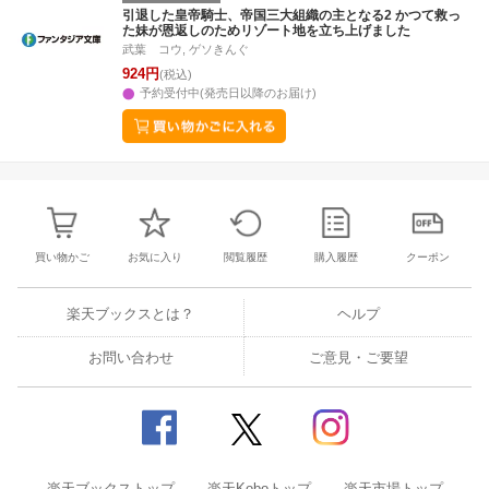
3
4
5
6
28
29
30
31
1
2
3
25
26
27
2
引退した皇帝騎士、帝国三大組織の主となる2 かつて救っ
た妹が恩返しのためリゾート地を立ち上げました
10
11
12
13
4
5
6
7
8
9
10
2
3
4
5
武葉 コウ, ゲソきんぐ
924円
(税込)
予約受付中(発売日以降のお届け)
買い物かご
お気に入り
閲覧履歴
購入履歴
クーポン
楽天ブックスとは？
ヘルプ
お問い合わせ
ご意見・ご要望
楽天ブックストップ
楽天Koboトップ
楽天市場トップ