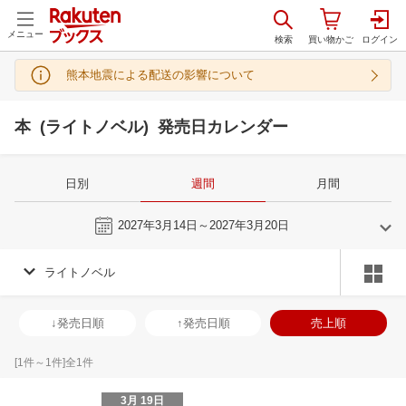
メニュー
熊本地震による配送の影響について
本 (ライトノベル) 発売日カレンダー
日別
週間
月間
今週
2027年3月14日～2027年3月20日
ライトノベル
2
3
2027
2027
年
月
年
月
3
4
5
6
28
1
2
3
4
5
6
28
29
30
3
↓発売日順
↑発売日順
売上順
10
11
12
13
7
8
9
10
11
12
13
4
5
6
7
17
18
19
20
14
15
16
17
18
19
20
11
12
13
1
[
1
件～
1
件]全
1
件
24
25
26
27
21
22
23
24
25
26
27
18
19
20
2
3月 19日