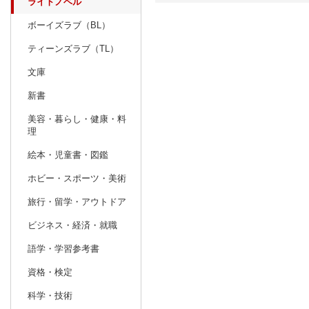
ライトノベル
ボーイズラブ（BL）
日別
週間
ティーンズラブ（TL）
prev
2
2027
20
年
月
文庫
31
1
2
3
4
5
6
28
1
2
新書
7
8
9
10
11
12
13
7
8
9
美容・暮らし・健康・料
理
14
15
16
17
18
19
20
14
15
16
絵本・児童書・図鑑
21
22
23
24
25
26
27
21
22
23
ホビー・スポーツ・美術
28
1
2
3
4
5
6
28
29
30
旅行・留学・アウトドア
7
8
9
10
11
12
13
4
5
6
ビジネス・経済・就職
語学・学習参考書
資格・検定
科学・技術