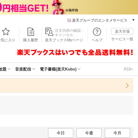
楽天グループのエンタメサービス
本/ゲーム/CD/DVD
注文内容の確認・
楽天市場
キャンセル
楽天ブックス
サービス一覧
お気に入り
購入履歴
楽天ブックスMyページ
ヘルプ
電子書籍
楽天Kobo
雑誌読み放題
楽天マガジン
放題
音楽配信
電子書籍(楽天Kobo)
R18+
音楽配信
楽天ミュージック
動画配信
楽天TV
動画配信ガイド
Rakuten PLAY
無料テレビ
Rチャンネル
チケット
今日
今週
今月