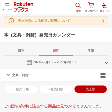
メニュー
熊本地震による配送の影響について
本 (文具・雑貨) 発売日カレンダー
日別
週間
月間
今週
2027年2月7日～2027年2月13日
文具・雑貨
1
2
2027
2027
年
月
年
月
30
31
1
2
31
1
2
3
4
5
6
28
1
2
3
↓発売日順
↑発売日順
売上順
6
7
8
9
7
8
9
10
11
12
13
7
8
9
1
13
14
15
16
14
15
16
17
18
19
20
14
15
16
1
ご指定の条件に該当する商品は見つかりませんでした。
20
21
22
23
21
22
23
24
25
26
27
21
22
23
2