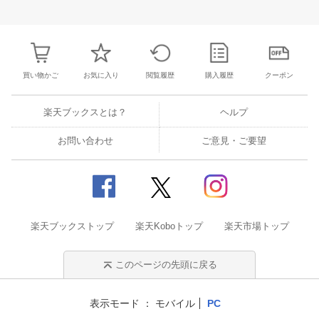
27
28
29
30
28
1
2
3
4
5
6
28
29
30
3
3
4
5
6
7
8
9
10
11
12
13
4
5
6
7
買い物かご
お気に入り
閲覧履歴
購入履歴
クーポン
楽天ブックスとは？
ヘルプ
お問い合わせ
ご意見・ご要望
楽天ブックストップ
楽天Koboトップ
楽天市場トップ
このページの先頭に戻る
表示モード
モバイル
PC