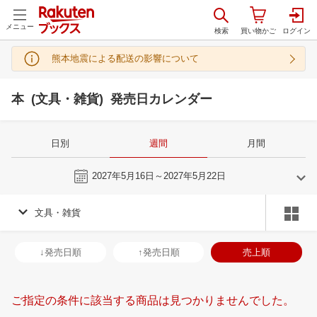
メニュー
熊本地震による配送の影響について
本 (文具・雑貨) 発売日カレンダー
日別
週間
月間
今週
2027年5月16日～2027年5月22日
文具・雑貨
4
5
2027
2027
年
月
年
月
31
1
2
3
25
26
27
28
29
30
1
30
31
1
2
↓発売日順
↑発売日順
売上順
7
8
9
10
2
3
4
5
6
7
8
6
7
8
9
14
15
16
17
9
10
11
12
13
14
15
13
14
15
1
ご指定の条件に該当する商品は見つかりませんでした。
21
22
23
24
16
17
18
19
20
21
22
20
21
22
2