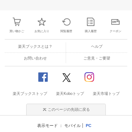
28
29
30
1
23
24
25
26
27
28
29
27
28
29
3
5
6
7
8
30
31
1
2
3
4
5
4
5
6
7
買い物かご
お気に入り
閲覧履歴
購入履歴
クーポン
楽天ブックスとは？
ヘルプ
お問い合わせ
ご意見・ご要望
楽天ブックストップ
楽天Koboトップ
楽天市場トップ
このページの先頭に戻る
表示モード
モバイル
PC