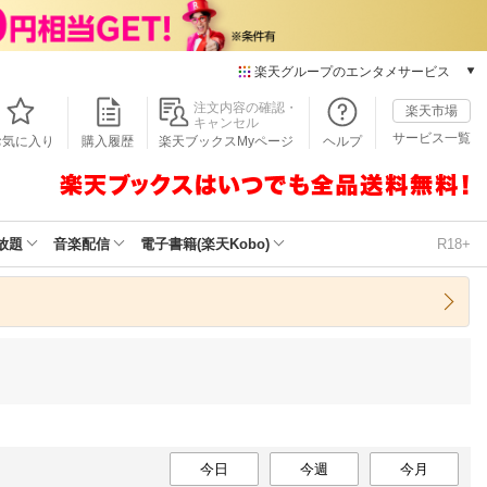
楽天グループのエンタメサービス
本/ゲーム/CD/DVD
注文内容の確認・
楽天市場
キャンセル
楽天ブックス
サービス一覧
お気に入り
購入履歴
楽天ブックスMyページ
ヘルプ
電子書籍
楽天Kobo
雑誌読み放題
楽天マガジン
放題
音楽配信
電子書籍(楽天Kobo)
R18+
音楽配信
楽天ミュージック
動画配信
楽天TV
動画配信ガイド
Rakuten PLAY
無料テレビ
Rチャンネル
チケット
今日
今週
今月