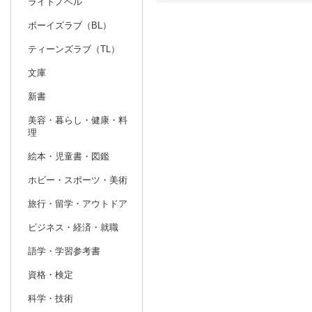
ライトノベル
ボーイズラブ（BL）
日別
週間
ティーンズラブ（TL）
prev
4
2027
20
年
月
文庫
28
29
30
31
1
2
3
25
26
27
新書
4
5
6
7
8
9
10
2
3
4
美容・暮らし・健康・料
理
11
12
13
14
15
16
17
9
10
11
絵本・児童書・図鑑
18
19
20
21
22
23
24
16
17
18
ホビー・スポーツ・美術
25
26
27
28
29
30
1
23
24
25
旅行・留学・アウトドア
2
3
4
5
6
7
8
30
31
1
ビジネス・経済・就職
語学・学習参考書
資格・検定
科学・技術