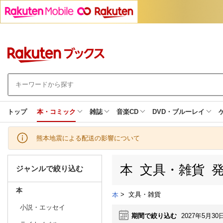
トップ
本・コミック
雑誌
音楽CD
DVD・ブルーレイ
熊本地震による配送の影響について
本 文具・雑貨 
ジャンルで絞り込む
本
>
文具・雑貨
本
小説・エッセイ
期間で絞り込む
2027年5月30