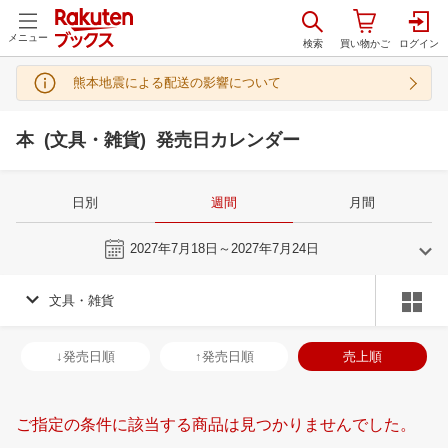
メニュー
熊本地震による配送の影響について
本 (文具・雑貨) 発売日カレンダー
日別
週間
月間
今週
2027年7月18日～2027年7月24日
文具・雑貨
6
7
2027
2027
年
月
年
月
2
3
4
5
27
28
29
30
1
2
3
25
26
27
2
↓発売日順
↑発売日順
売上順
9
10
11
12
4
5
6
7
8
9
10
1
2
3
4
16
17
18
19
11
12
13
14
15
16
17
8
9
10
1
ご指定の条件に該当する商品は見つかりませんでした。
23
24
25
26
18
19
20
21
22
23
24
15
16
17
1