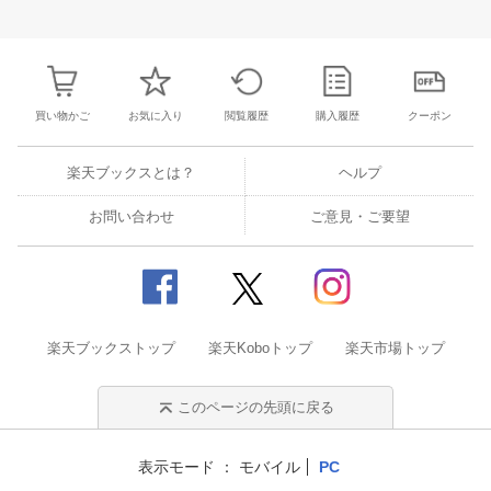
30
1
2
3
25
26
27
28
29
30
31
22
23
24
2
7
8
9
10
1
2
3
4
5
6
7
29
30
31
1
買い物かご
お気に入り
閲覧履歴
購入履歴
クーポン
楽天ブックスとは？
ヘルプ
お問い合わせ
ご意見・ご要望
楽天ブックストップ
楽天Koboトップ
楽天市場トップ
このページの先頭に戻る
表示モード
モバイル
PC