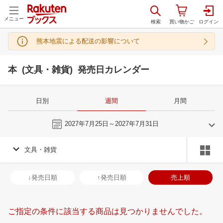
メニュー
熊本地震による配送の影響について
本 (文具・雑貨) 発売日カレンダー
日別
週間
月間
今週
2027年7月25日～2027年7月31日
文具・雑貨
6
7
2027
2027
年
月
年
月
2
3
4
5
27
28
29
30
1
2
3
25
26
27
2
↓発売日順
↑発売日順
売上順
9
10
11
12
4
5
6
7
8
9
10
1
2
3
4
16
17
18
19
11
12
13
14
15
16
17
8
9
10
1
ご指定の条件に該当する商品は見つかりませんでした。
23
24
25
26
18
19
20
21
22
23
24
15
16
17
1