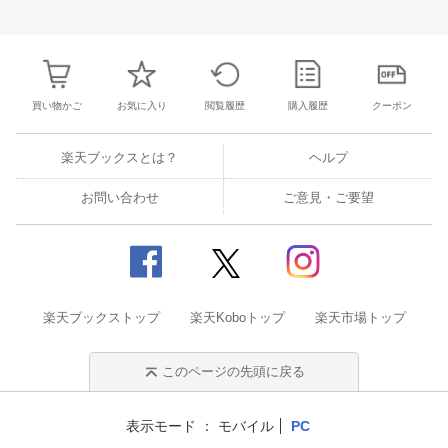
30
1
2
3
25
26
27
28
29
30
31
22
23
24
2
7
8
9
10
1
2
3
4
5
6
7
29
30
31
1
買い物かご
お気に入り
閲覧履歴
購入履歴
クーポン
楽天ブックスとは？
ヘルプ
お問い合わせ
ご意見・ご要望
楽天ブックストップ
楽天Koboトップ
楽天市場トップ
このページの先頭に戻る
表示モード
モバイル
PC