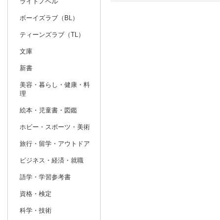
ライトノベル
ボーイズラブ（BL）
日別
週間
ティーンズラブ（TL）
prev
5
2027
20
年
月
文庫
25
26
27
28
29
30
1
30
31
1
新書
2
3
4
5
6
7
8
6
7
8
美容・暮らし・健康・料
理
9
10
11
12
13
14
15
13
14
15
絵本・児童書・図鑑
16
17
18
19
20
21
22
20
21
22
ホビー・スポーツ・美術
23
24
25
26
27
28
29
27
28
29
旅行・留学・アウトドア
30
31
1
2
3
4
5
4
5
6
ビジネス・経済・就職
語学・学習参考書
資格・検定
科学・技術