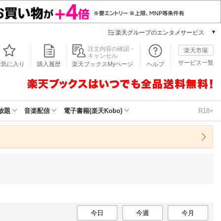
楽天グループのエンタメサービス
本/ゲーム/CD/DVD
注文内容の確認・
楽天市場
キャンセル
楽天ブックス
サービス一覧
お気に入り
購入履歴
楽天ブックスMyページ
ヘルプ
電子書籍
楽天Kobo
雑誌読み放題
楽天マガジン
放題
音楽配信
電子書籍(楽天Kobo)
R18+
音楽配信
楽天ミュージック
動画配信
楽天TV
動画配信ガイド
Rakuten PLAY
無料テレビ
Rチャンネル
チケット
今日
今週
今月