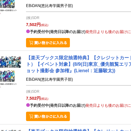
EBiDAN(恵比寿学園男子部)
(株)SDR
7,502円
(税込)
予約受付中(発売日以降のお届け)
発売日よりも後のお届けに
【楽天ブックス限定抽選特典】【クレジットカード決済
ト）【イベント対象】(8/9(日)東京_優先観覧エ
ョット撮影会 参加権』(Lienel：近藤駿太))
EBiDAN(恵比寿学園男子部)
(株)SDR
7,502円
(税込)
予約受付中(発売日以降のお届け)
発売日よりも後のお届けに