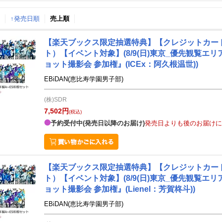
↑発売日順
月間
売上順
【楽天ブックス限定抽選特典】【クレジットカード決済
6
7
8
6
2026
2026
20
年
月
年
月
年
月
ト）【イベント対象】(8/9(日)東京_優先観覧エ
ョット撮影会 参加権』(ICEx：阿久根温世))
EBiDAN(恵比寿学園男子部)
(株)SDR
7,502円
(税込)
予約受付中(発売日以降のお届け)
発売日よりも後のお届けに
【楽天ブックス限定抽選特典】【クレジットカード決済
ト）【イベント対象】(8/9(日)東京_優先観覧エ
ョット撮影会 参加権』(Lienel：芳賀柊斗))
EBiDAN(恵比寿学園男子部)