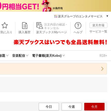
楽天グループのエンタメサービス
本/ゲーム/CD/DVD
注文内容の確認・
楽天市場
キャンセル
楽天ブックス
サービス一覧
お気に入り
購入履歴
楽天ブックスMyページ
ヘルプ
電子書籍
楽天Kobo
雑誌読み放題
楽天マガジン
放題
音楽配信
電子書籍(楽天Kobo)
R18+
音楽配信
楽天ミュージック
動画配信
楽天TV
動画配信ガイド
Rakuten PLAY
無料テレビ
Rチャンネル
今日
チケット
今週
今月