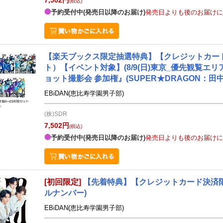
(税込)
予約受付中(発売日以降のお届け)
発売日よりも後のお届けに
【楽天ブックス限定抽選特典】【クレジットカード決済
ト）【イベント対象】(8/9(日)東京_優先観覧エ
ョット撮影会 参加権』(SUPER★DRAGON：田中
EBiDAN(恵比寿学園男子部)
(株)SDR
7,502円
(税込)
予約受付中(発売日以降のお届け)
発売日よりも後のお届けに
[初回限定]
【先着特典】【クレジットカード決済限定】
ルナンバー)
EBiDAN(恵比寿学園男子部)