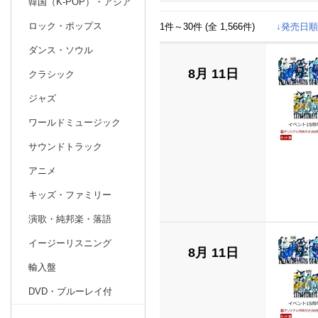
韓国（K-POP）・アジア
ロック・ポップス
1件～30件 (全 1,566件)
日別
週間
↓発売日順
ダンス・ソウル
5
2026
202
年
月
8月 11日
クラシック
ジャズ
ワールドミュージック
サウンドトラック
アニメ
キッズ・ファミリー
演歌・純邦楽・落語
イージーリスニング
8月 11日
輸入盤
DVD・ブルーレイ付