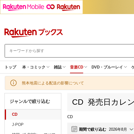
トップ
本・コミック
雑誌
音楽CD
DVD・ブルーレイ
熊本地震による配送の影響について
CD 発売日カレ
ジャンルで絞り込む
CD
CD
J-POP
期間で絞り込む
2026年8月