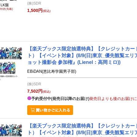
(株)SDR
1,500円
(税込)
【楽天ブックス限定抽選特典】【クレジットカード決済
ト）【イベント対象】(8/9(日)東京_優先観覧エ
ョット撮影会 参加権』(Lienel：高岡ミロ))
EBiDAN(恵比寿学園男子部)
(株)SDR
7,502円
(税込)
予約受付中(発売日以降のお届け)
発売日よりも後のお届けに
【楽天ブックス限定抽選特典】【クレジットカード決済
ト）【イベント対象】(8/9(日)東京_優先観覧エ