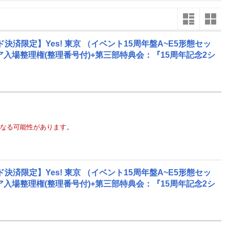
楽天チケット
エンタメニュース
推し楽
限定】Yes! 東京 （イベント15周年盤A~E5形態セッ
9
10
11
26
2026
2026
年
月
年
月
年
月
リア入場整理権(整理番号付)+第三部特典会：『15周年記念2シ
なる可能性があります。
限定】Yes! 東京 （イベント15周年盤A~E5形態セッ
リア入場整理権(整理番号付)+第三部特典会：『15周年記念2シ