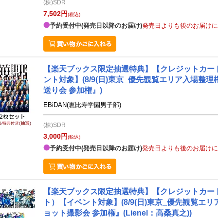
(株)SDR
7,502円
(税込)
予約受付中(発売日以降のお届け)
発売日よりも後のお届けに
【楽天ブックス限定抽選特典】【クレジットカード決
ント対象】(8/9(日)東京_優先観覧エリア入場整
送り会 参加権』)
EBiDAN(恵比寿学園男子部)
(株)SDR
3,000円
(税込)
予約受付中(発売日以降のお届け)
発売日よりも後のお届けに
【楽天ブックス限定抽選特典】【クレジットカード決済
ト）【イベント対象】(8/9(日)東京_優先観覧エ
ョット撮影会 参加権』(Lienel：高桑真之))