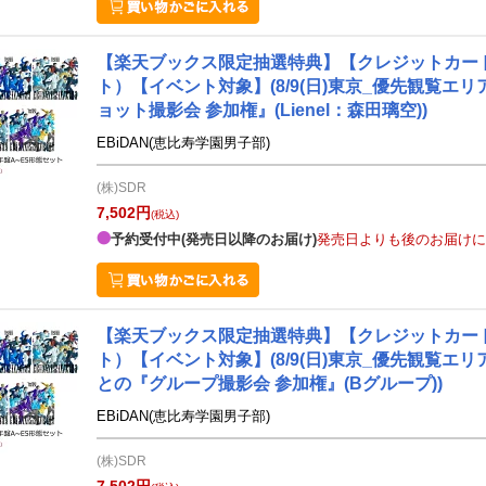
【楽天ブックス限定抽選特典】【クレジットカード決済
ト）【イベント対象】(8/9(日)東京_優先観覧エ
ョット撮影会 参加権』(Lienel：森田璃空))
EBiDAN(恵比寿学園男子部)
(株)SDR
7,502円
(税込)
予約受付中(発売日以降のお届け)
発売日よりも後のお届けに
【楽天ブックス限定抽選特典】【クレジットカード決済
ト）【イベント対象】(8/9(日)東京_優先観覧エ
との『グループ撮影会 参加権』(Bグループ))
EBiDAN(恵比寿学園男子部)
(株)SDR
7,502円