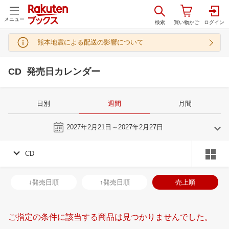
メニュー
熊本地震による配送の影響について
CD 発売日カレンダー
日別
週間
月間
今週
2027年2月21日～2027年2月27日
CD
1
2
2027
2027
年
月
年
月
30
31
1
2
31
1
2
3
4
5
6
28
1
2
3
↓発売日順
↑発売日順
売上順
6
7
8
9
7
8
9
10
11
12
13
7
8
9
1
13
14
15
16
14
15
16
17
18
19
20
14
15
16
1
ご指定の条件に該当する商品は見つかりませんでした。
20
21
22
23
21
22
23
24
25
26
27
21
22
23
2