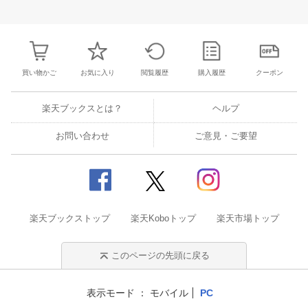
27
28
29
30
28
1
2
3
4
5
6
28
29
30
3
3
4
5
6
7
8
9
10
11
12
13
4
5
6
7
買い物かご
お気に入り
閲覧履歴
購入履歴
クーポン
楽天ブックスとは？
ヘルプ
お問い合わせ
ご意見・ご要望
楽天ブックストップ
楽天Koboトップ
楽天市場トップ
このページの先頭に戻る
表示モード
モバイル
PC